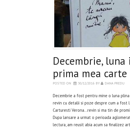
Decembrie, luna 
prima mea carte 
POSTED ON
30/12/2016
BY
DANA PREDU
Decembrie a fost pentru mine o luna plin
revin cu detalii si poze despre cum a fost la
Carturesti Verona…revin si ma tin de promi
Dupa lansare a urmat o perioada aglomerata
lectura, am reusit abia acum sa finalizez art