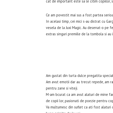
cat de important este sa le citim copiilor, s
Ce am povestit mai sus a fost partea serioas
In acelasi timp, cei mici s-au distrat cu Ga
vesela de la Juxi Magic. Au desenat-o pe fet
extras singuri premiile de la tombola si au
Am gustat din turta dulce pregatita specia
Am avut emotii dar au trecut repede, am r
pentru zane si viteji.
M-am bcurat ca am avut alaturi de mine famil
de copii lor, pasionati de poezie pentru co
Va multumesc din suflet ca ati fost alaturi 