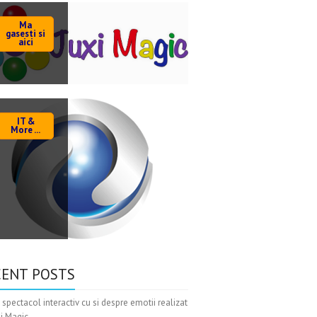
Ma
gasesti si
aici
IT &
More ...
CENT POSTS
 spectacol interactiv cu si despre emotii realizat
xi Magic