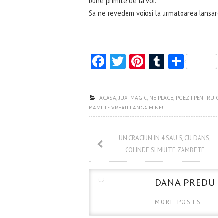
bune primite de la voi.
Sa ne revedem voiosi la urmatoarea lansar
Fa
T
Pi
T
S
ce
w
nt
u
ha
b
itt
er
m
re
ACASA
,
JUXI MAGIC
,
NE PLACE
,
POEZII PENTRU C
o
er
es
bl
MAMI TE VREAU LANGA MINE!
o
t
r
k
UN CRACIUN IN 4 SAU 5, CU DANS,
COLINDE SI MULTE ZAMBETE
DANA PREDU
MORE POSTS