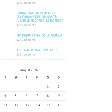
122 Comments
SARBATOARE IN FAMILIE – LE
CUMPARAM COPIILOR NOSTRI
JUCARIILE PE CARE SI LE DORESC?
122 Comments
MIC DEJUN SANATOS CU QUINOA
122 Comments
AZI TI-AI DEPASIT LIMITELE?
122 Comments
August 2026
T
W
T
F
S
S
1
2
4
5
6
7
8
9
11
12
13
14
15
16