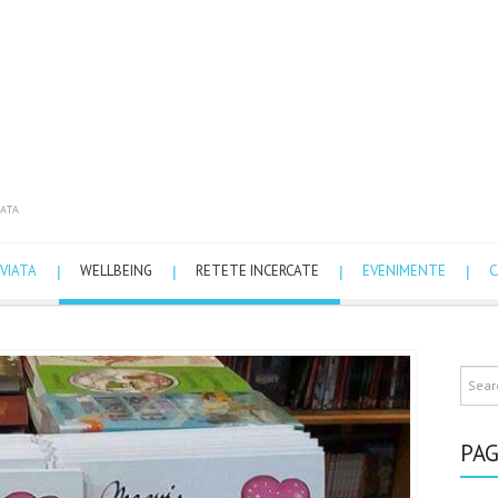
ATA
VIATA
WELLBEING
RETETE INCERCATE
EVENIMENTE
C
PAG