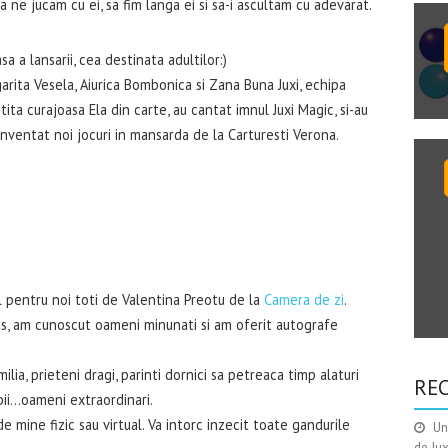
a ne jucam cu ei, sa fim langa ei si sa-i ascultam cu adevarat.
a a lansarii, cea destinata adultilor:)
rgarita Vesela, Aiurica Bombonica si Zana Buna Juxi, echipa
ita curajoasa Ela din carte, au cantat imnul Juxi Magic, si-au
 inventat noi jocuri in mansarda de la Carturesti Verona.
l pentru noi toti de Valentina Preotu de la
Camera de zi
.
as, am cunoscut oameni minunati si am oferit autografe
ia, prieteni dragi, parinti dornici sa petreaca timp alaturi
RE
pii…oameni extraordinari.
de mine fizic sau virtual. Va intorc inzecit toate gandurile
Un
de Ju