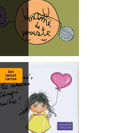
Am
lansat
cartea