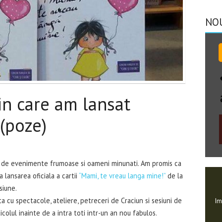
NO
in care am lansat
(poze)
a de evenimente frumoase si oameni minunati. Am promis ca
 lansarea oficiala a cartii
“Mami, te vreau langa mine!”
de la
siune.
 cu spectacole, ateliere, petreceri de Craciun si sesiuni de
Im
icolul inainte de a intra toti intr-un an nou fabulos.