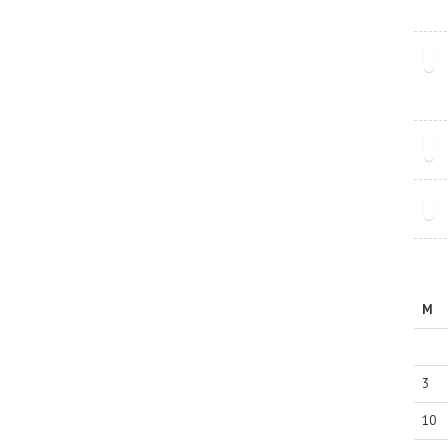
M
3
10