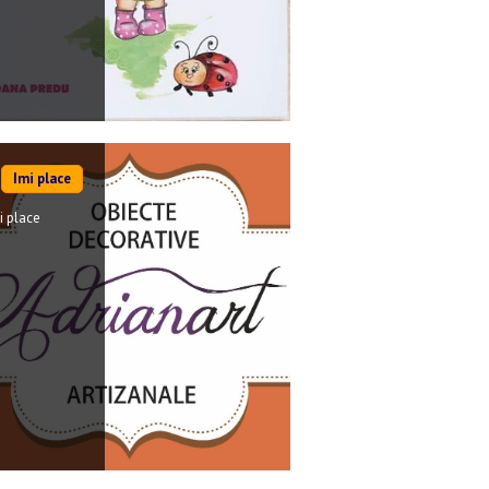
Imi place
i place