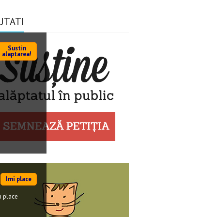
UTATI
Sustin
alaptarea!
Imi place
i place