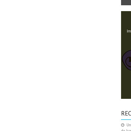
Im
RE
Un
de Ju