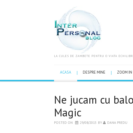
LA CULES DE ZAMBETE PENTRU O VIATA ECHILIBR
ACASA
DESPRE MINE
ZOOM IN 
Ne jucam cu balo
Magic
POSTED ON
29/08/2015
BY
DANA PREDU