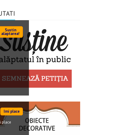
UTATI
Sustin
alaptarea!
Imi place
i place