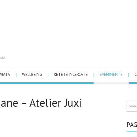
ATA
VIATA
WELLBEING
RETETE INCERCATE
EVENIMENTE
C
ane – Atelier Juxi
PAG