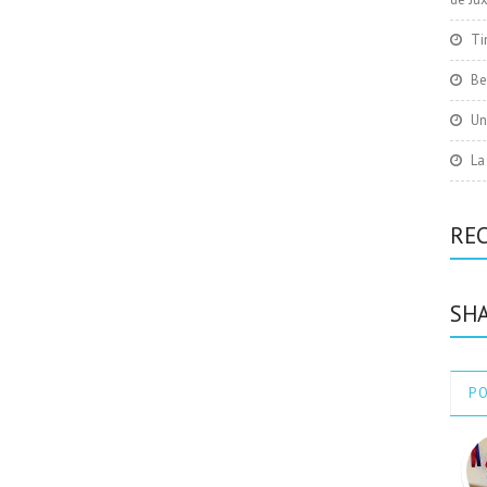
Ti
Be
Un
La
RE
SHA
P