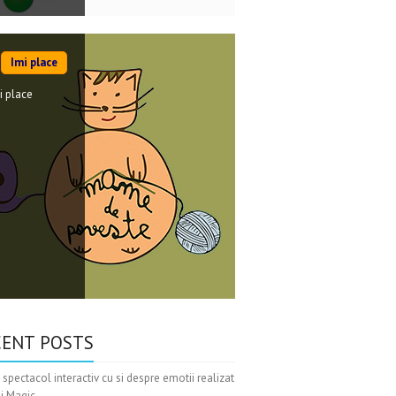
Imi place
i place
CENT POSTS
 spectacol interactiv cu si despre emotii realizat
xi Magic