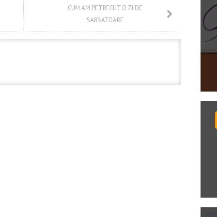
CUM AM PETRECUT O ZI DE
SARBATOARE