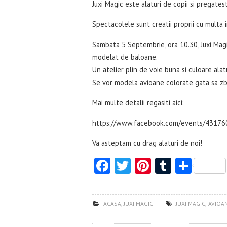
Juxi Magic este alaturi de copii si pregate
Spectacolele sunt creatii proprii cu multa in
Sambata 5 Septembrie, ora 10.30, Juxi Magic
modelat de baloane.
Un atelier plin de voie buna si culoare alat
Se vor modela avioane colorate gata sa zbo
Mai multe detalii regasiti aici:
https://www.facebook.com/events/4317
Va asteptam cu drag alaturi de noi!
Fa
T
Pi
T
S
ce
w
nt
u
ha
b
itt
er
m
re
ACASA
,
JUXI MAGIC
JUXI MAGIC; AVIOA
o
er
es
bl