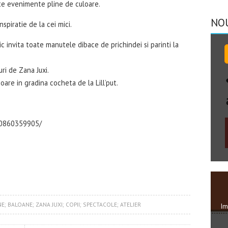
ste evenimente pline de culoare.
NO
spiratie de la cei mici.
 invita toate manutele dibace de prichindei si parinti la
uri de Zana Juxi.
are in gradina cocheta de la Lill’put.
60860359905/
NE; BALOANE; ZANA JUXI; COPII; SPECTACOLE; ATELIER
Im