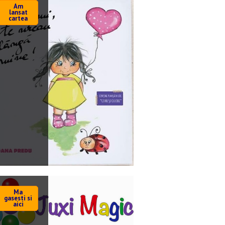
Am
lansat
cartea
Ma
gasesti si
aici