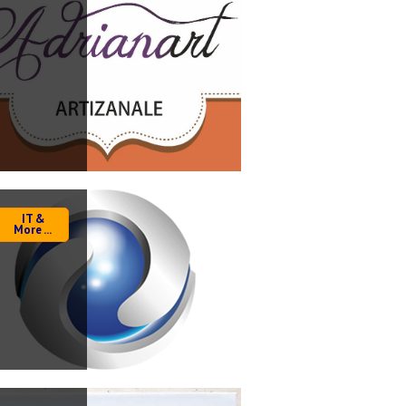
IT &
More ...