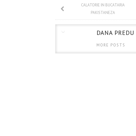
o
t
r
CALATORIE IN BUCATARIA
k
PAKISTANEZA
DANA PREDU
MORE POSTS