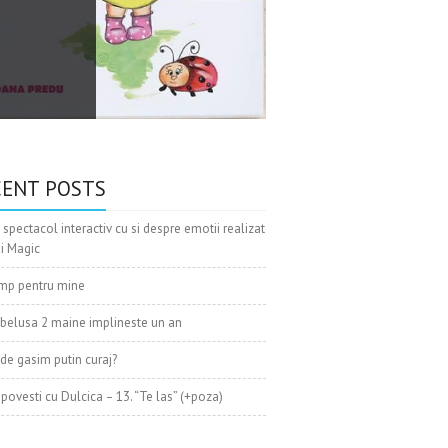
IT &
CENT POSTS
More ...
 spectacol interactiv cu si despre emotii realizat
xi Magic
mp pentru mine
belusa 2 maine implineste un an
de gasim putin curaj?
 povesti cu Dulcica – 13. “Te las” (+poza)