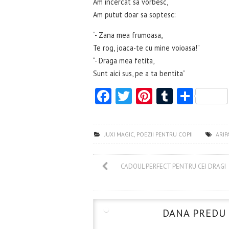
Am incercat sa vorbesc,
Am putut doar sa soptesc:
“- Zana mea frumoasa,
Te rog, joaca-te cu mine voioasa!”
“- Draga mea fetita,
Sunt aici sus, pe a ta bentita”
Fa
T
Pi
T
S
ce
w
nt
u
ha
b
itt
er
m
re
JUXI MAGIC
,
POEZII PENTRU COPII
ARIP
o
er
es
bl
o
t
r
CADOUL PERFECT PENTRU CEI DRAGI
k
DANA PREDU