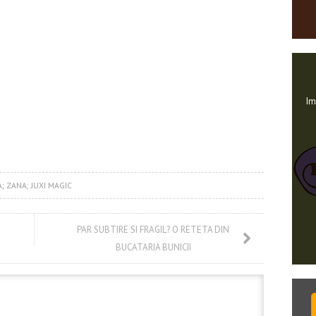
Im
A; ZANA; JUXI MAGIC
PAR SUBTIRE SI FRAGIL? O RETETA DIN
BUCATARIA BUNICII