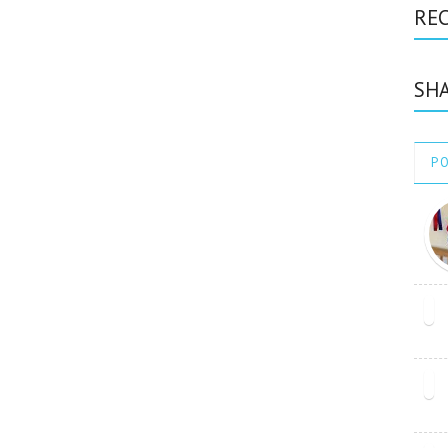
RE
SHA
P