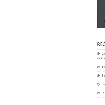
RE
Un
de Ju
Ti
Be
Un
La