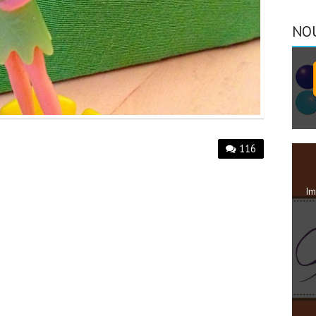
NO
116
Im