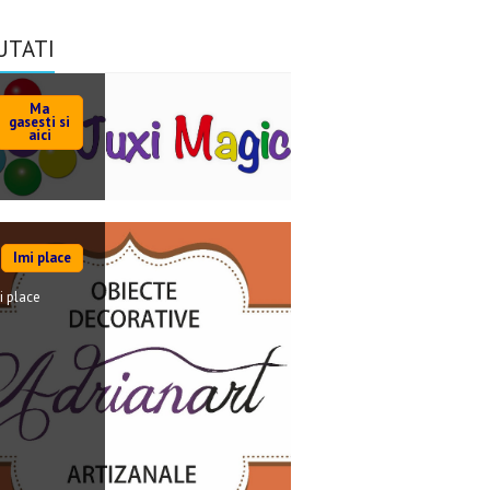
UTATI
Ma
gasesti si
aici
Imi place
i place