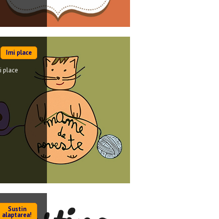
Imi place
i place
Sustin
alaptarea!