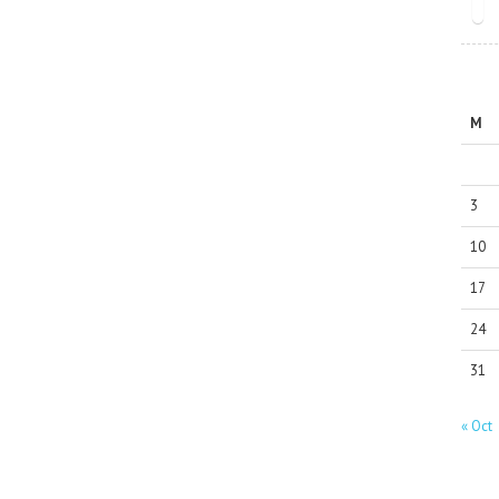
M
3
10
17
24
31
« Oct