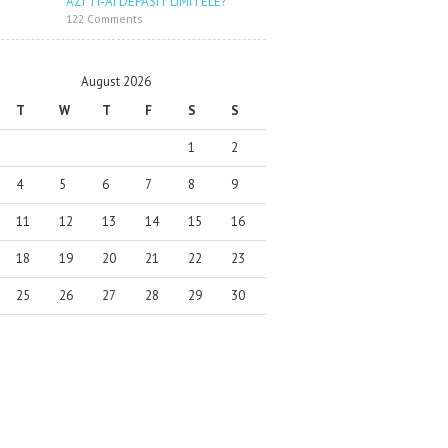
AZI TI-AI DEPASIT LIMITELE?
122 Comments
August 2026
T
W
T
F
S
S
1
2
4
5
6
7
8
9
11
12
13
14
15
16
18
19
20
21
22
23
25
26
27
28
29
30