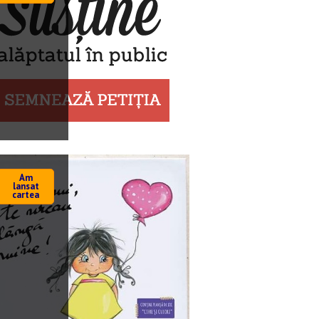
Am
lansat
cartea