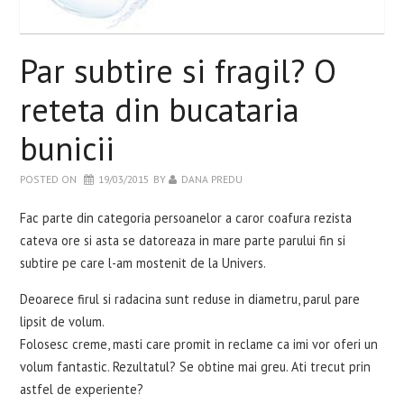
WELLBEING
Par subtire si fragil? O
RETETE INCERCATE
reteta din bucataria
EVENIMENTE
bunicii
CARTI
POSTED ON
19/03/2015
BY
DANA PREDU
CONTACT
Fac parte din categoria persoanelor a caror coafura rezista
cateva ore si asta se datoreaza in mare parte parului fin si
subtire pe care l-am mostenit de la Univers.
Deoarece firul si radacina sunt reduse in diametru, parul pare
lipsit de volum.
Folosesc creme, masti care promit in reclame ca imi vor oferi un
volum fantastic. Rezultatul? Se obtine mai greu. Ati trecut prin
astfel de experiente?