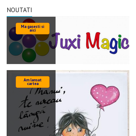
NOUTATI
Ma gasesti si
aici
Am lansat
cartea