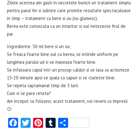
Zilele acestea am gasit in secretele bunicii un tratament simplu
pentru parul fin si subtire care promite rezultate spectaculoase
in timp – tratament cu bere si ou (nu glumesc).
Berea este cunoscuta ca un intaritor si oul netezeste firul de
par.
Ingrediente: 30 ml bere si un ou;
Se freaca foarte bine oul cu berea, se intinde uniform pe
lungimea parului ud si se maseaza foarte bine.
Se infasoara capul intr-un prosop caldut si se lasa sa actioneze
15-20 minute apoi se spala cu sapun si se clateste bine.
Se repeta saptamanal timp de 3 luni.
Cum vi se pare reteta?
Am inceput sa folosesc acest tratament, voi reveni cu impresii
🙂
Fa
T
Pi
T
S
ce
w
nt
u
ha