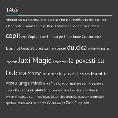
TAGS
bebelus
Adrianart
Agenda Bio
Aripa; Zana; Juxi Magic
banane
Bunica; buni; copii;
zile de nastere; sarbatoare; La multi ani
Carturesti Carusel
Carturesti Verona
copii
Craciun
Copilul care l-a luat pe NU in brate
Copil
dans
dulcica
Domnul Cesulet vrea sa fie soricel
eveniment
familie
Juxi Magic
la povesti cu
inghetata
lansare carte
Dulcica
Mama
mame de poveste
Mami te
Mami
vreau langa mine!
Mos Craciun
nastere
parinti
miere
petrecere
poezii
Reteta
pictura
Poezie
Sarbatoare in familie
Social Media for Parents;
somn
eveniment special;
sot
Spectacol Caritabil
spectacol interactiv pentru copii
Viata
Zana Buna Juxi
spectacol pentru copii
ulei de cocos
WAHM