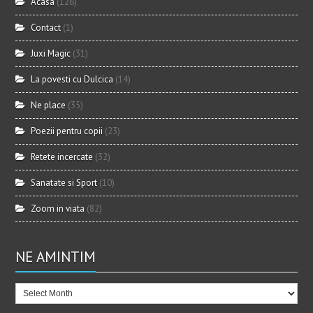
Acasa
(126)
Contact
(1)
Juxi Magic
(31)
La povesti cu Dulcica
(14)
Ne place
(35)
Poezii pentru copii
(23)
Retete incercate
(32)
Sanatate si Sport
(10)
Zoom in viata
(82)
NE AMINTIM