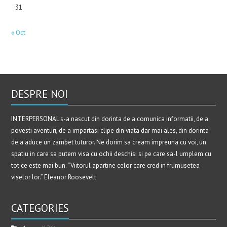
31
« Oct
DESPRE NOI
INTERPERSONAL s-a nascut din dorinta de a comunica informatii, de a
povesti aventuri, de a impartasi clipe din viata dar mai ales, din dorinta
de a aduce un zambet tuturor. Ne dorim sa cream impreuna cu voi, un
spatiu in care sa putem visa cu ochii deschisi si pe care sa-l umplem cu
tot ce este mai bun. “Viitorul apartine celor care cred in frumusetea
viselor lor.” Eleanor Roosevelt
CATEGORIES