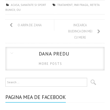
b
itt
er
m
re
ACASA
,
SANATATE SI SPORT
TRATAMENT; PAR FRAGIL; RETETA
o
er
es
bl
BUNICII; OU
o
t
r
k
O ARIPA DE ZANA
INCEARCA
BUDINCA DIN MEI
CU MERE
DANA PREDU
MORE POSTS
PAGINA MEA DE FACEBOOK