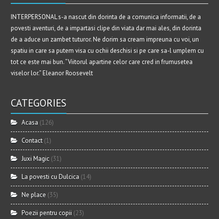
INTERPERSONAL s-a nascut din dorinta de a comunica informatii, de a
povesti aventuri, de a impartasi clipe din viata dar mai ales, din dorinta
de a aduce un zambet tuturor. Ne dorim sa cream impreuna cu voi, un
spatiu in care sa putem visa cu ochii deschisi si pe care sa-l umplem cu
tot ce este mai bun. “Viitorul apartine celor care cred in frumusetea
viselor lor.” Eleanor Roosevelt
CATEGORIES
Acasa
(126)
Contact
(1)
Juxi Magic
(31)
La povesti cu Dulcica
(14)
Ne place
(35)
Poezii pentru copii
(23)