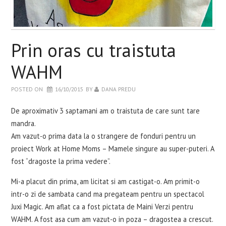
WELLBEING
RETETE INCERCATE
Prin oras cu traistuta
EVENIMENTE
WAHM
POSTED ON
16/10/2015
BY
DANA PREDU
CARTI
De aproximativ 3 saptamani am o traistuta de care sunt tare
CONTACT
mandra.
Am vazut-o prima data la o strangere de fonduri pentru un
proiect Work at Home Moms – Mamele singure au super-puteri. A
fost “dragoste la prima vedere”.
Mi-a placut din prima, am licitat si am castigat-o. Am primit-o
intr-o zi de sambata cand ma pregateam pentru un spectacol
Juxi Magic. Am aflat ca a fost pictata de Maini Verzi pentru
WAHM. A fost asa cum am vazut-o in poza – dragostea a crescut.