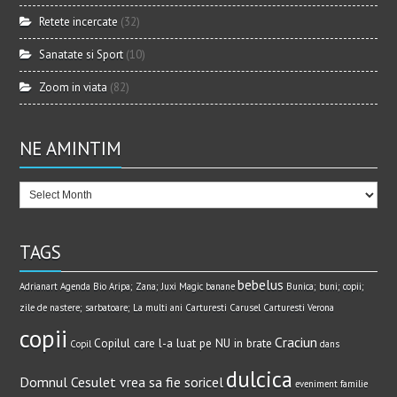
Retete incercate
(32)
Sanatate si Sport
(10)
Zoom in viata
(82)
NE AMINTIM
TAGS
bebelus
Adrianart
Agenda Bio
Aripa; Zana; Juxi Magic
banane
Bunica; buni; copii;
zile de nastere; sarbatoare; La multi ani
Carturesti Carusel
Carturesti Verona
copii
Craciun
Copilul care l-a luat pe NU in brate
Copil
dans
dulcica
Domnul Cesulet vrea sa fie soricel
eveniment
familie