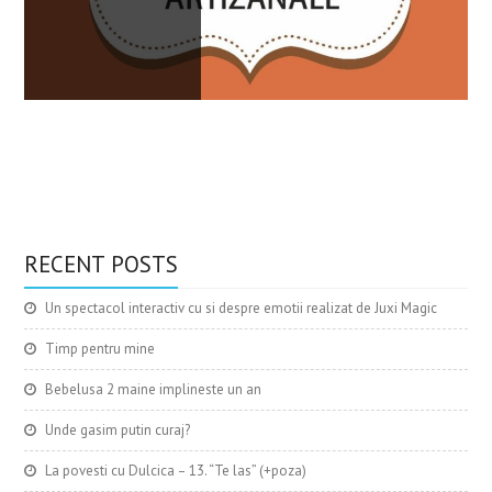
Ma gasesti si
aici
Am lansat
cartea
IT & More ...
Imi place
Sustin
RECENT POSTS
alaptarea!
Imi place
Un spectacol interactiv cu si despre emotii realizat de Juxi Magic
Timp pentru mine
Bebelusa 2 maine implineste un an
Unde gasim putin curaj?
La povesti cu Dulcica – 13. “Te las” (+poza)