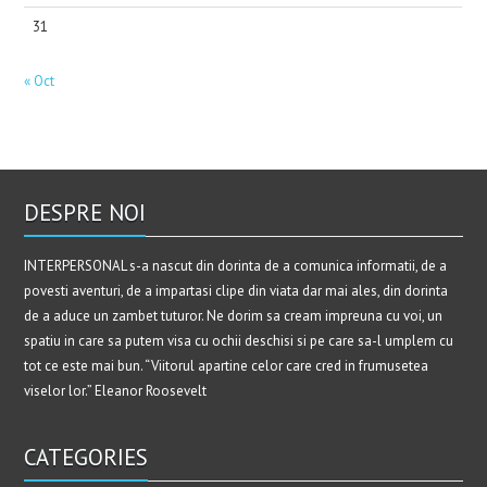
31
« Oct
DESPRE NOI
INTERPERSONAL s-a nascut din dorinta de a comunica informatii, de a
povesti aventuri, de a impartasi clipe din viata dar mai ales, din dorinta
de a aduce un zambet tuturor. Ne dorim sa cream impreuna cu voi, un
spatiu in care sa putem visa cu ochii deschisi si pe care sa-l umplem cu
tot ce este mai bun. “Viitorul apartine celor care cred in frumusetea
viselor lor.” Eleanor Roosevelt
CATEGORIES