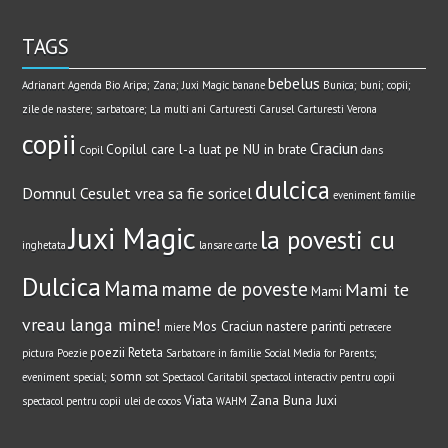
TAGS
bebelus
Adrianart
Agenda Bio
Aripa; Zana; Juxi Magic
banane
Bunica; buni; copii;
zile de nastere; sarbatoare; La multi ani
Carturesti Carusel
Carturesti Verona
copii
Craciun
Copilul care l-a luat pe NU in brate
Copil
dans
dulcica
Domnul Cesulet vrea sa fie soricel
eveniment
familie
Juxi Magic
la povesti cu
inghetata
lansare carte
Dulcica
Mama
mame de poveste
Mami te
Mami
vreau langa mine!
Mos Craciun
nastere
parinti
miere
petrecere
poezii
Reteta
pictura
Poezie
Sarbatoare in familie
Social Media for Parents;
somn
eveniment special;
sot
Spectacol Caritabil
spectacol interactiv pentru copii
Viata
Zana Buna Juxi
spectacol pentru copii
ulei de cocos
WAHM