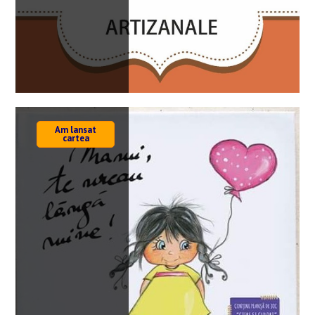
Am lansat
cartea