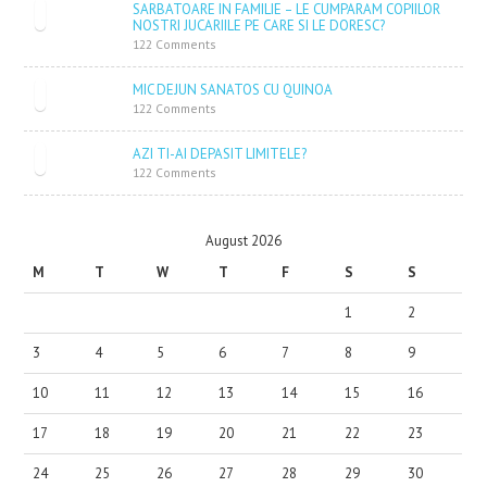
SARBATOARE IN FAMILIE – LE CUMPARAM COPIILOR
NOSTRI JUCARIILE PE CARE SI LE DORESC?
122 Comments
MIC DEJUN SANATOS CU QUINOA
122 Comments
AZI TI-AI DEPASIT LIMITELE?
122 Comments
August 2026
M
T
W
T
F
S
S
1
2
3
4
5
6
7
8
9
10
11
12
13
14
15
16
17
18
19
20
21
22
23
24
25
26
27
28
29
30