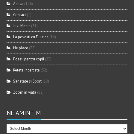
Acasa
(126)
Contact
(1)
Juxi Magic
(31)
La povesti cu Dulcica
(14)
Ne place
(35)
Poezii pentru copii
(23)
Retete incercate
(32)
Sanatate si Sport
(10)
Zoom in viata
(82)
NE AMINTIM