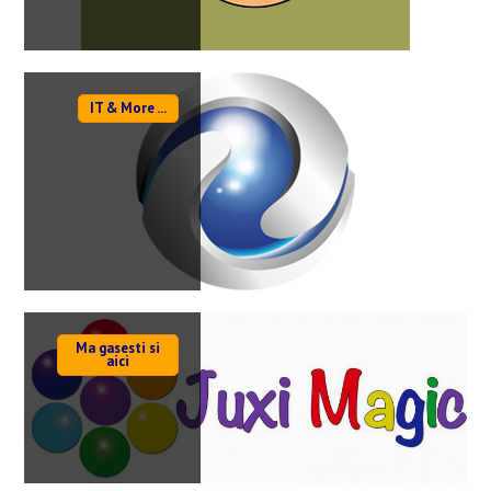
IT & More ...
Ma gasesti si
aici