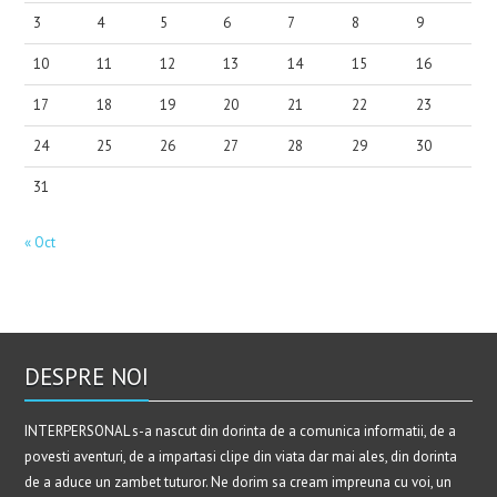
3
4
5
6
7
8
9
10
11
12
13
14
15
16
17
18
19
20
21
22
23
24
25
26
27
28
29
30
31
« Oct
DESPRE NOI
INTERPERSONAL s-a nascut din dorinta de a comunica informatii, de a
povesti aventuri, de a impartasi clipe din viata dar mai ales, din dorinta
de a aduce un zambet tuturor. Ne dorim sa cream impreuna cu voi, un