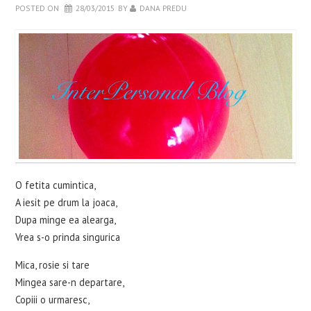
POSTED ON
28/03/2015
BY
DANA PREDU
WELLBEING
RETETE INCERCATE
EVENIMENTE
CARTI
CONTACT
O fetita cumintica,
A iesit pe drum la joaca,
Dupa minge ea alearga,
Vrea s-o prinda singurica
Mica, rosie si tare
Mingea sare-n departare,
Copiii o urmaresc,