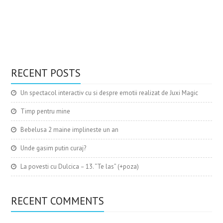
Imi place
Imi place
Imi place
Sustin
alaptarea!
Imi place
Ma gasesti si
aici
IT & More ...
Am lansat
RECENT POSTS
cartea
Un spectacol interactiv cu si despre emotii realizat de Juxi Magic
Timp pentru mine
Bebelusa 2 maine implineste un an
Unde gasim putin curaj?
La povesti cu Dulcica – 13. “Te las” (+poza)
RECENT COMMENTS