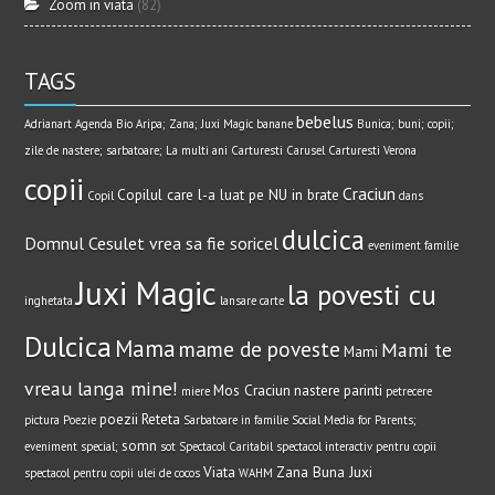
Zoom in viata
(82)
TAGS
bebelus
Adrianart
Agenda Bio
Aripa; Zana; Juxi Magic
banane
Bunica; buni; copii;
zile de nastere; sarbatoare; La multi ani
Carturesti Carusel
Carturesti Verona
copii
Craciun
Copilul care l-a luat pe NU in brate
Copil
dans
dulcica
Domnul Cesulet vrea sa fie soricel
eveniment
familie
Juxi Magic
la povesti cu
inghetata
lansare carte
Dulcica
Mama
mame de poveste
Mami te
Mami
vreau langa mine!
Mos Craciun
nastere
parinti
miere
petrecere
poezii
Reteta
pictura
Poezie
Sarbatoare in familie
Social Media for Parents;
somn
eveniment special;
sot
Spectacol Caritabil
spectacol interactiv pentru copii
Viata
Zana Buna Juxi
spectacol pentru copii
ulei de cocos
WAHM