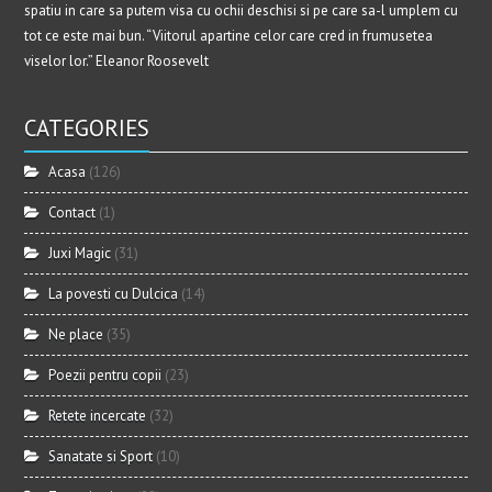
spatiu in care sa putem visa cu ochii deschisi si pe care sa-l umplem cu
tot ce este mai bun. “Viitorul apartine celor care cred in frumusetea
viselor lor.” Eleanor Roosevelt
CATEGORIES
Acasa
(126)
Contact
(1)
Juxi Magic
(31)
La povesti cu Dulcica
(14)
Ne place
(35)
Poezii pentru copii
(23)
Retete incercate
(32)
Sanatate si Sport
(10)