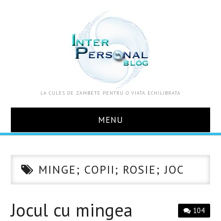
LA CULES DE ZAMBETE PENTRU O VIATA ECHILIBRATA
MENU
ACASA
MINGE; COPII; ROSIE; JOC
DESPRE MINE
ZOOM IN VIATA
Jocul cu mingea
104