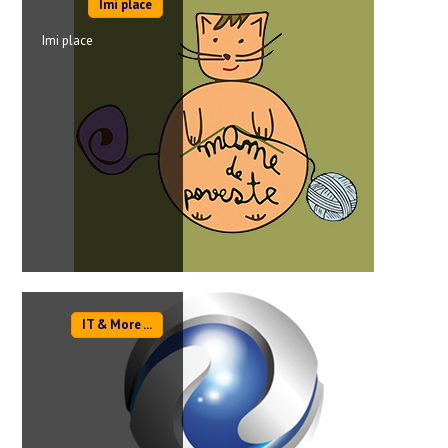
Imi place
Imi place
IT & More ...