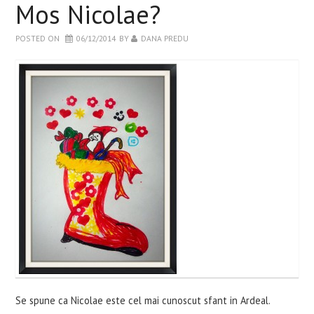
Mos Nicolae?
WELLBEING
POSTED ON
06/12/2014
BY
DANA PREDU
RETETE INCERCATE
EVENIMENTE
CARTI
CONTACT
Se spune ca Nicolae este cel mai cunoscut sfant in Ardeal.