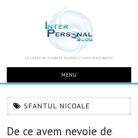
LA CULES DE ZAMBETE PENTRU O VIATA ECHILIBRATA
MENU
ACASA
SFANTUL NICOALE
DESPRE MINE
ZOOM IN VIATA
De ce avem nevoie de