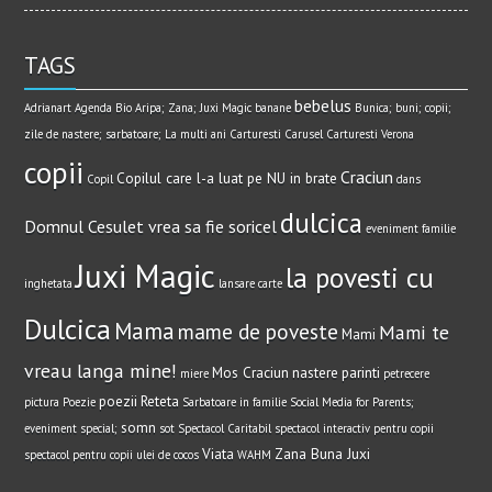
TAGS
bebelus
Adrianart
Agenda Bio
Aripa; Zana; Juxi Magic
banane
Bunica; buni; copii;
zile de nastere; sarbatoare; La multi ani
Carturesti Carusel
Carturesti Verona
copii
Craciun
Copilul care l-a luat pe NU in brate
Copil
dans
dulcica
Domnul Cesulet vrea sa fie soricel
eveniment
familie
Juxi Magic
la povesti cu
inghetata
lansare carte
Dulcica
Mama
mame de poveste
Mami te
Mami
vreau langa mine!
Mos Craciun
nastere
parinti
miere
petrecere
poezii
Reteta
pictura
Poezie
Sarbatoare in familie
Social Media for Parents;
somn
eveniment special;
sot
Spectacol Caritabil
spectacol interactiv pentru copii
Viata
Zana Buna Juxi
spectacol pentru copii
ulei de cocos
WAHM