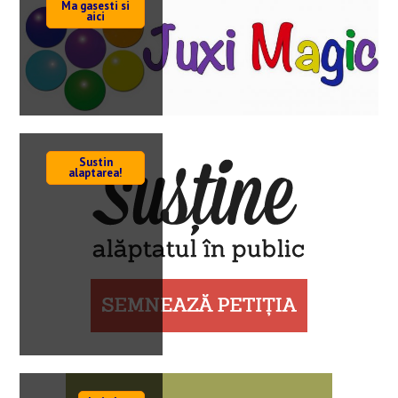
Ma gasesti si
aici
Sustin
alaptarea!