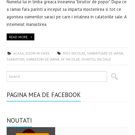
Numelui lui in limba greaca inseamna "biruitor de popor". Dupa ce
a ramas fara parinti a inceput sa imparta mostenirea si tot ce
agonisea oamenilor saraci pe care-i intalnea in calatoriile sale. A
intemeiat manastirea
READ MORE
ACASA
,
ZOOM IN VIATA
MOS NICOLAE
,
SARBATOARE DE IARNA
,
SARBATORI
,
SARBATORI DE IARNA
,
SF. NICOLAE
,
SFANTUL NICOALE
PAGINA MEA DE FACEBOOK
NOUTATI