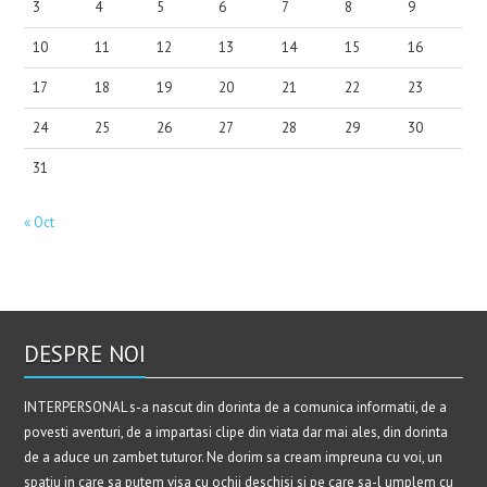
3
4
5
6
7
8
9
10
11
12
13
14
15
16
17
18
19
20
21
22
23
24
25
26
27
28
29
30
31
« Oct
DESPRE NOI
INTERPERSONAL s-a nascut din dorinta de a comunica informatii, de a
povesti aventuri, de a impartasi clipe din viata dar mai ales, din dorinta
de a aduce un zambet tuturor. Ne dorim sa cream impreuna cu voi, un
spatiu in care sa putem visa cu ochii deschisi si pe care sa-l umplem cu