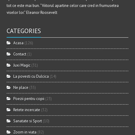
tot ce este mai bun. “Viitorul apartine celor care cred in frumusetea
viselor lor.” Eleanor Roosevelt
CATEGORIES
Acasa
(126)
Contact
(1)
Juxi Magic
(31)
La povesti cu Dulcica
(14)
Ne place
(35)
Poezii pentru copii
(23)
Retete incercate
(32)
Sanatate si Sport
(10)
Zoom in viata
(82)