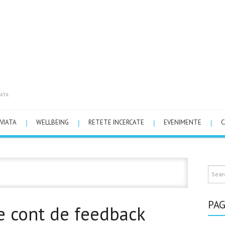
ATA
VIATA
WELLBEING
RETETE INCERCATE
EVENIMENTE
C
PAG
ne cont de feedback