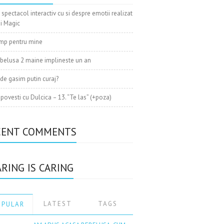
i place
 spectacol interactiv cu si despre emotii realizat
xi Magic
mp pentru mine
belusa 2 maine implineste un an
de gasim putin curaj?
 povesti cu Dulcica – 13. “Te las” (+poza)
CENT COMMENTS
RING IS CARING
LATEST
TAGS
OPULAR