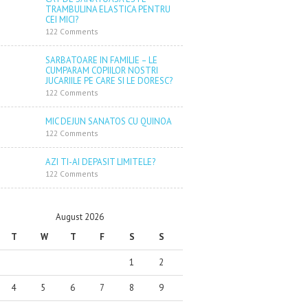
TRAMBULINA ELASTICA PENTRU
CEI MICI?
122 Comments
SARBATOARE IN FAMILIE – LE
CUMPARAM COPIILOR NOSTRI
JUCARIILE PE CARE SI LE DORESC?
122 Comments
MIC DEJUN SANATOS CU QUINOA
122 Comments
AZI TI-AI DEPASIT LIMITELE?
122 Comments
August 2026
T
W
T
F
S
S
1
2
4
5
6
7
8
9