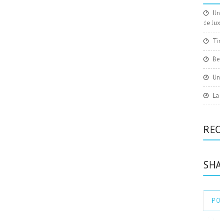
Im
Un
de Ju
Ti
Be
Un
La
RE
SHA
P