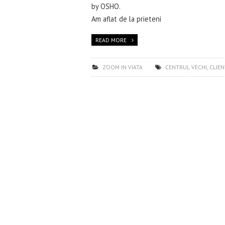
by OSHO.
Am aflat de la prieteni
READ MORE
ZOOM IN VIATA
CENTRUL VECHI
,
CLIEN