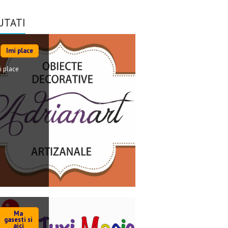
UTATI
Imi place
i place
Ma
gasesti si
aici