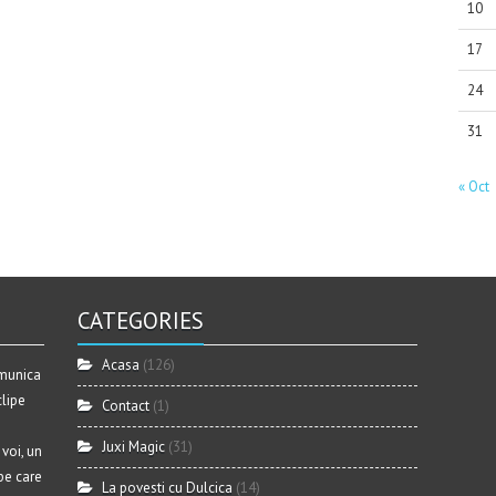
10
17
24
31
« Oct
CATEGORIES
Acasa
(126)
omunica
clipe
Contact
(1)
Juxi Magic
(31)
voi, un
 pe care
La povesti cu Dulcica
(14)