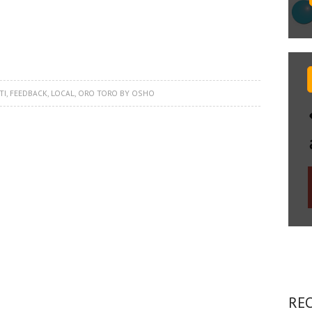
TI
,
FEEDBACK
,
LOCAL
,
ORO TORO BY OSHO
RE