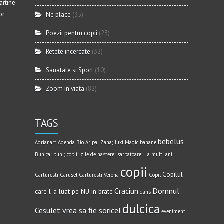
artine
or
Ne place
(35)
Poezii pentru copii
(23)
Retete incercate
(32)
Sanatate si Sport
(10)
Zoom in viata
(82)
TAGS
bebelus
Adrianart
Agenda Bio
Aripa; Zana; Juxi Magic
banane
Bunica; buni; copii; zile de nastere; sarbatoare; La multi ani
copii
Copilul
Carturesti Carusel
Carturesti Verona
Copil
Craciun
Domnul
care l-a luat pe NU in brate
dans
dulcica
Cesulet vrea sa fie soricel
eveniment