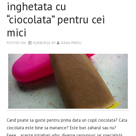
inghetata cu
WELLBEING
“ciocolata” pentru cei
RETETE INCERCATE
mici
EVENIMENTE
POSTED ON
02/08/2016
BY
DANA PREDU
CARTI
CONTACT
Cand poate sa guste pentru prima data un copil ciocolata? Cata
ciocolata este bine sa manance? Este bun zaharul sau nu?
Eeee... aceste intrebari aduc diverse raspunsuri, iar specialistii