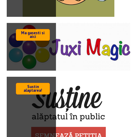
Ma gasesti si
aici
Sustin
alaptarea!