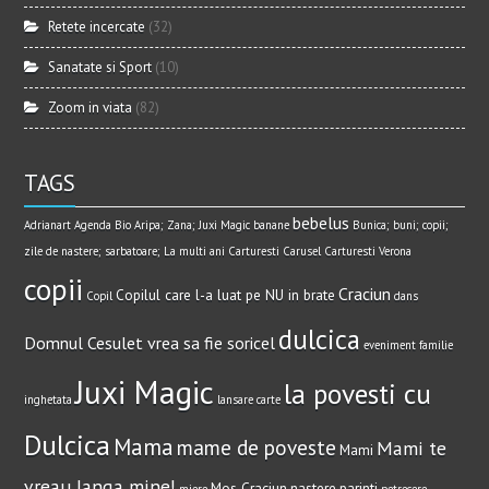
Retete incercate
(32)
Sanatate si Sport
(10)
Zoom in viata
(82)
TAGS
bebelus
Adrianart
Agenda Bio
Aripa; Zana; Juxi Magic
banane
Bunica; buni; copii;
zile de nastere; sarbatoare; La multi ani
Carturesti Carusel
Carturesti Verona
copii
Craciun
Copilul care l-a luat pe NU in brate
Copil
dans
dulcica
Domnul Cesulet vrea sa fie soricel
eveniment
familie
Juxi Magic
la povesti cu
inghetata
lansare carte
Dulcica
Mama
mame de poveste
Mami te
Mami
vreau langa mine!
Mos Craciun
nastere
parinti