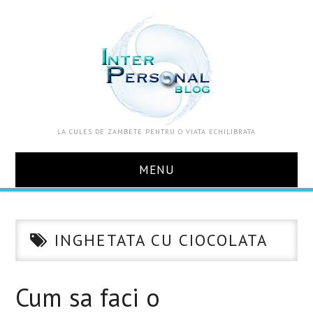
LA CULES DE ZAMBETE PENTRU O VIATA ECHILIBRATA
MENU
ACASA
INGHETATA CU CIOCOLATA
DESPRE MINE
ZOOM IN VIATA
Cum sa faci o