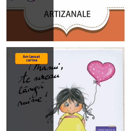
Am lansat
cartea