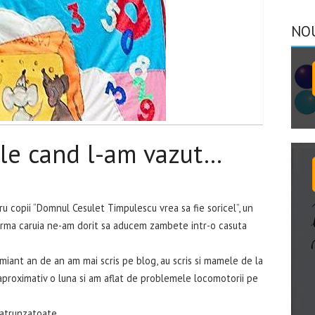
NO
ile cand l-am vazut…
ru copii “Domnul Cesulet Timpulescu vrea sa fie soricel”, un
rma caruia ne-am dorit sa aducem zambete intr-o casuta
emiant an de an am mai scris pe blog, au scris si mamele de la
aproximativ o luna si am aflat de problemele locomotorii pe
patrunzatoate.