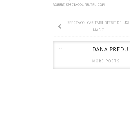
o
er
es
bl
ROBERT
,
SPECTACOL PENTRU COPII
o
t
r
k
SPECTACOL CARITABIL OFERIT DE JUXI
MAGIC
DANA PREDU
MORE POSTS