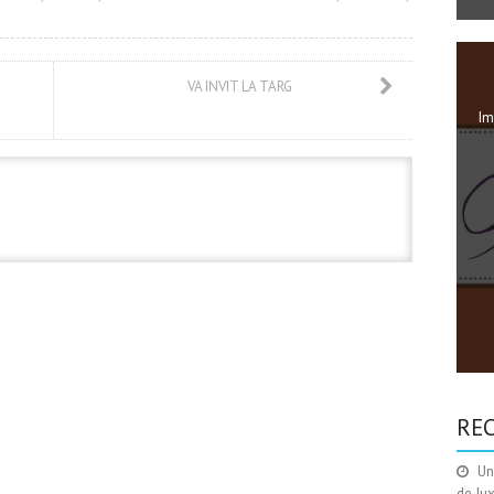
VA INVIT LA TARG
Im
RE
Un
de Ju