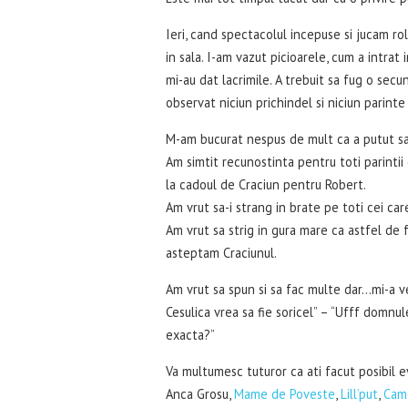
Ieri, cand spectacolul incepuse si jucam ro
in sala. I-am vazut picioarele, cum a intrat 
mi-au dat lacrimile. A trebuit sa fug o sec
observat niciun prichindel si niciun parinte 
M-am bucurat nespus de mult ca a putut sa 
Am simtit recunostinta pentru toti parintii 
la cadoul de Craciun pentru Robert.
Am vrut sa-i strang in brate pe toti cei ca
Am vrut sa strig in gura mare ca astfel de 
asteptam Craciunul.
Am vrut sa spun si sa fac multe dar…mi-a v
Cesulica vrea sa fie soricel” – “Ufff domnu
exacta?”
Va multumesc tuturor ca ati facut posibil ev
Anca Grosu,
Mame de Poveste
,
Lill’put
,
Came