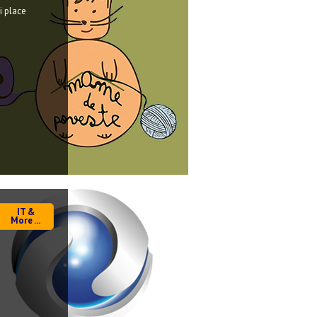
i place
IT &
More ...