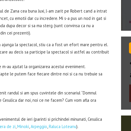
lul de Zana cea buna Juxi, l-am zarit pe Robert cand a intrat
incet, cu emotii dar cu incredere. Mi s-a pus un nod in gat si
unda dupa decor si sa ma sterg (sunt convinsa ca nu a
din cei prezenti).
ajunga la spectacol, stiu ca a fost un efort mare pentru el.
care au decis sa participe la spectacol si astfel au contribuit
re m-au ajutat la organizarea acestui eveniment.
fapte le putem face fiecare dintre noi si ca nu trebuie sa
enit randul si am spus cuvintele din scenariul “Domnul
le Cesulica dar noi, noi ce ne facem? Cum vom afla ora
enimentul de ieri (parinti si prichindei minunati, Cesulica
ra de zi
,
Minoki
,
Arpeggio
,
Raluca Loteanu
).