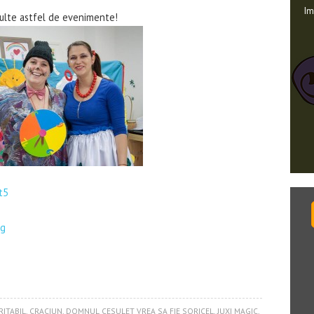
Im
ulte astfel de evenimente!
RITABIL
,
CRACIUN
,
DOMNUL CESULET VREA SA FIE SORICEL
,
JUXI MAGIC
,