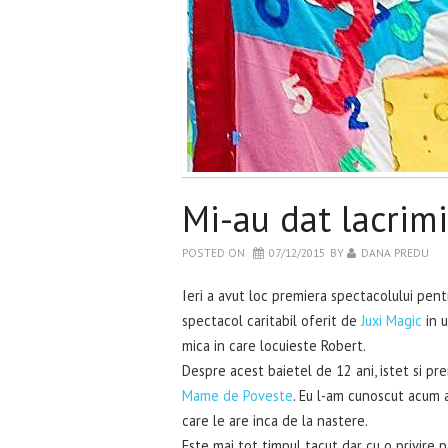
Mi-au dat lacrim
POSTED ON
07/12/2015
BY
DANA PREDU
Ieri a avut loc premiera spectacolului pent
spectacol caritabil oferit de
Juxi Magic
in u
mica in care locuieste Robert.
Despre acest baietel de 12 ani, istet si pr
Mame de Poveste
. Eu l-am cunoscut acum 
care le are inca de la nastere.
Este mai tot timpul tacut dar cu o privire 