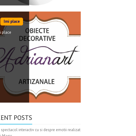
Imi place
i place
CENT POSTS
 spectacol interactiv cu si despre emotii realizat
xi Magic