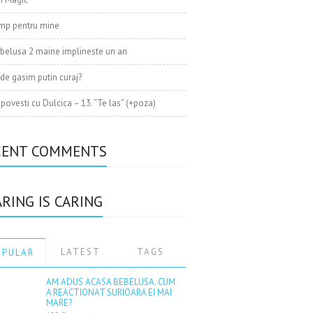
mp pentru mine
belusa 2 maine implineste un an
de gasim putin curaj?
 povesti cu Dulcica – 13. “Te las” (+poza)
CENT COMMENTS
RING IS CARING
LATEST
TAGS
OPULAR
AM ADUS ACASA BEBELUSA. CUM
A REACTIONAT SURIOARA EI MAI
MARE?