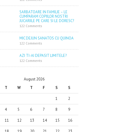
SARBATOARE IN FAMILIE – LE
CUMPARAM COPIILOR NOSTRI
JUCARIILE PE CARE SI LE DORESC?
122 Comments
MIC DEJUN SANATOS CU QUINOA
122 Comments
AZI TI-AI DEPASIT LIMITELE?
122 Comments
August 2026
T
W
T
F
S
S
1
2
4
5
6
7
8
9
11
12
13
14
15
16
18
19
20
21
22
23