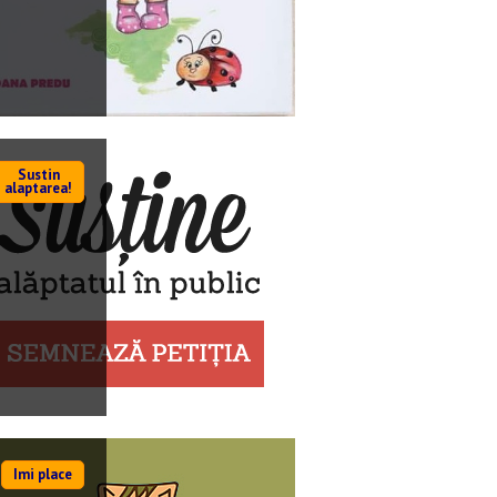
Sustin
alaptarea!
Imi place