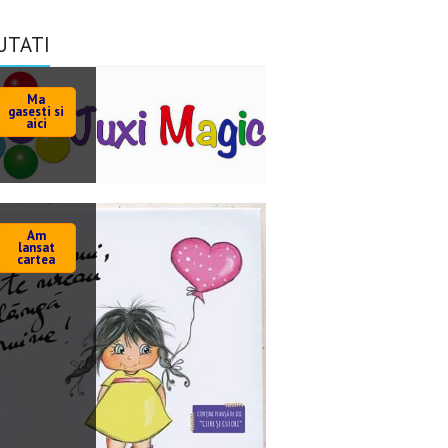
UTATI
Ma
gasesti si
aici
Am
lansat
cartea