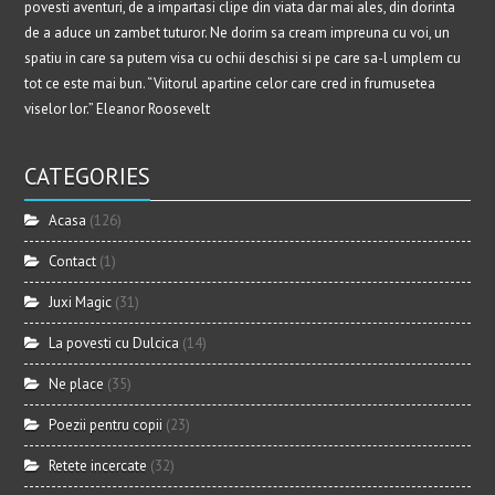
povesti aventuri, de a impartasi clipe din viata dar mai ales, din dorinta
de a aduce un zambet tuturor. Ne dorim sa cream impreuna cu voi, un
spatiu in care sa putem visa cu ochii deschisi si pe care sa-l umplem cu
tot ce este mai bun. “Viitorul apartine celor care cred in frumusetea
viselor lor.” Eleanor Roosevelt
CATEGORIES
Acasa
(126)
Contact
(1)
Juxi Magic
(31)
La povesti cu Dulcica
(14)
Ne place
(35)
Poezii pentru copii
(23)
Retete incercate
(32)