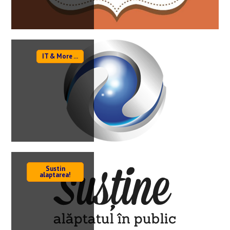
IT & More ...
Sustin
alaptarea!