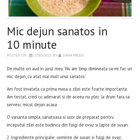
WELLBEING
RETETE INCERCATE
Mic dejun sanatos in
EVENIMENTE
10 minute
POSTED ON
27/03/2015
BY
DANA PREDU
CARTI
De multe ori aud in jurul meu “Nu am timp dimineata sa-mi fac un
CONTACT
mic dejun, cu atat mai mult unul sanatos”.
Am fost invatata ca prima masa a zilei este foarte importanta.
Am testat, cred cu adevarat si de aceea nu plec la drum fara sa
servesc micul dejun acasa.
O varianta simpla, sanatoasa si usor de preparat pentru
inceputul zilei este budinca din fulgi de ovaz si lapte de susan.
2 Ingrediente principale: seminte de susan si fulgi de ovaz;