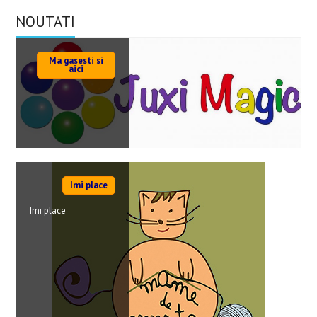
NOUTATI
Ma gasesti si
aici
Imi place
Imi place