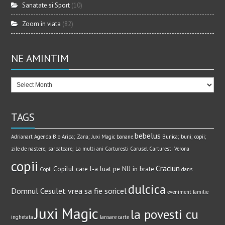
Sanatate si Sport
(10)
Zoom in viata
(82)
NE AMINTIM
TAGS
bebelus
Adrianart
Agenda Bio
Aripa; Zana; Juxi Magic
banane
Bunica; buni; copii;
zile de nastere; sarbatoare; La multi ani
Carturesti Carusel
Carturesti Verona
copii
Craciun
Copilul care l-a luat pe NU in brate
Copil
dans
dulcica
Domnul Cesulet vrea sa fie soricel
eveniment
familie
Juxi Magic
la povesti cu
inghetata
lansare carte