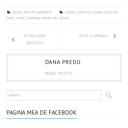
ce
w
nt
u
ha
b
itt
er
m
re
ACASA
,
RETETE INCERCATE
SUSAN; LAPTE DE SUSAN; FULGI DE
o
er
es
bl
OVAZ; OVAZ; CURMALE; MIERE; MIC DEJUN
o
t
r
k
CE FACI CAND
JOCUL CU MINGEA
GRESESTI?
DANA PREDU
MORE POSTS
PAGINA MEA DE FACEBOOK