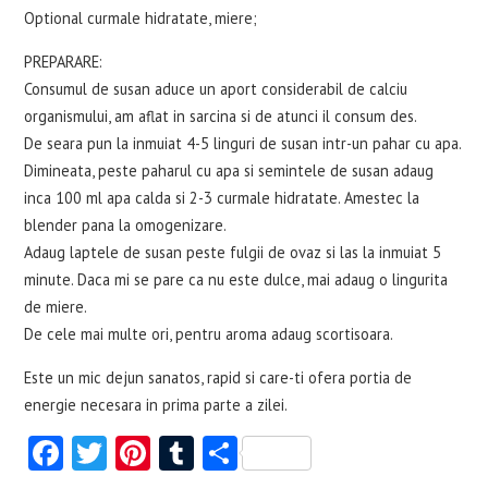
Optional curmale hidratate, miere;
PREPARARE:
Consumul de susan aduce un aport considerabil de calciu
organismului, am aflat in sarcina si de atunci il consum des.
De seara pun la inmuiat 4-5 linguri de susan intr-un pahar cu apa.
Dimineata, peste paharul cu apa si semintele de susan adaug
inca 100 ml apa calda si 2-3 curmale hidratate. Amestec la
blender pana la omogenizare.
Adaug laptele de susan peste fulgii de ovaz si las la inmuiat 5
minute. Daca mi se pare ca nu este dulce, mai adaug o lingurita
de miere.
De cele mai multe ori, pentru aroma adaug scortisoara.
Este un mic dejun sanatos, rapid si care-ti ofera portia de
energie necesara in prima parte a zilei.
Fa
T
Pi
T
S