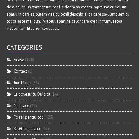
de a aduce un zambet tuturor. Ne dorim sa cream impreuna cu voi, un
spatiu in care sa putem visa cu ochii deschisi si pe care sa-l umplem cu
tot ce este mai bun. “Viitorul apartine celor care cred in frumusetea
viselor lor.” Eleanor Roosevelt
CATEGORIES
Acasa
(126)
Contact
(1)
Juxi Magic
(31)
La povesti cu Dulcica
(14)
Ne place
(35)
Poezii pentru copii
(23)
Retete incercate
(32)