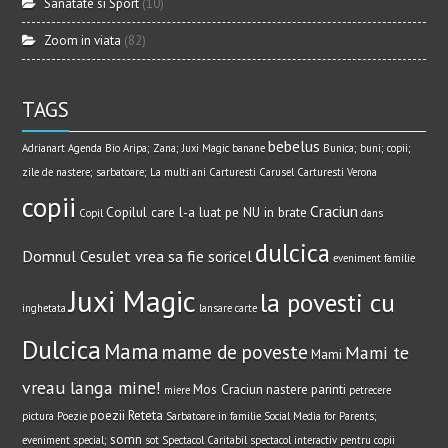
Sanatate si Sport
(10)
Zoom in viata
(82)
TAGS
bebelus
Adrianart
Agenda Bio
Aripa; Zana; Juxi Magic
banane
Bunica; buni; copii;
zile de nastere; sarbatoare; La multi ani
Carturesti Carusel
Carturesti Verona
copii
Craciun
Copilul care l-a luat pe NU in brate
Copil
dans
dulcica
Domnul Cesulet vrea sa fie soricel
eveniment
familie
Juxi Magic
la povesti cu
inghetata
lansare carte
Dulcica
Mama
mame de poveste
Mami te
Mami
vreau langa mine!
Mos Craciun
nastere
parinti
miere
petrecere
poezii
Reteta
pictura
Poezie
Sarbatoare in familie
Social Media for Parents;
somn
eveniment special;
sot
Spectacol Caritabil
spectacol interactiv pentru copii