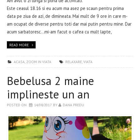
Am avut o zi lunga si plina de activitati.
Este ceasul 18.16 si eu acum ma asez pe scaun pentru prima
data pe ziua de azi, de dimineata. Mai mult de 9 ore in care m-
am ocupat de diverse pentru toti dar mai putin pentru mine. Dar
acum sarbatoresc...mi-am facut o cafea cu mult lapte,
READ MORE
ACASA
,
ZOOM IN VIATA
RELAXARE
,
VIATA
Bebelusa 2 maine
implineste un an
POSTED ON
14/08/2017
BY
DANA PREDU