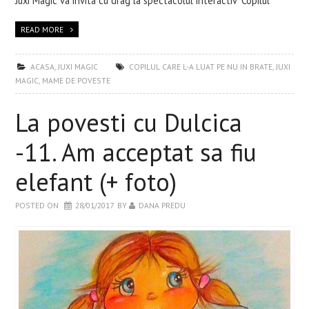
Juxi Magic va invita cu drag la spectacolul interactiv “Copilul
READ MORE
ACASA
,
JUXI MAGIC
COPILUL CARE L-A LUAT PE NU IN BRATE
,
JUXI
MAGIC
,
MAME DE POVESTE
La povesti cu Dulcica
-11. Am acceptat sa fiu
elefant (+ foto)
POSTED ON
28/01/2017
BY
DANA PREDU