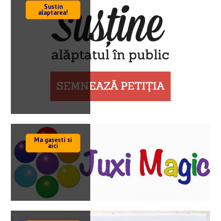
Sustin
alaptarea!
Ma gasesti si
aici