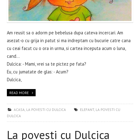
Am reusit sa o adorm pe bebelusa dupa cateva incercari. Am
asezat-o cu grija in patut si ma indreptam cu bucurie catre cana
cu ceai facut cu o ora in urma, si cartea inceputa acum o luna,
cand...
Dulcica: - Mami, vrei sa te pictez pe fata?
Eu, cu jumatate de glas: - Acum?
Dulcica,
READ MORE
ACASA
,
LA POVESTI CU DULCICA
ELEFANT
,
LA POVESTI CU
DULCICA
La povesti cu Dulcica