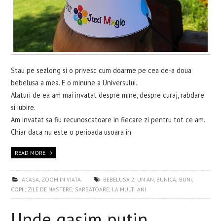
Stau pe sezlong si o privesc cum doarme pe cea de-a doua
bebelusa a mea. E o minune a Universului.
Alaturi de ea am mai invatat despre mine, despre curaj, rabdare
si iubire.
Am invatat sa fiu recunoscatoare in fiecare zi pentru tot ce am.
Chiar daca nu este o perioada usoara in
READ MORE
ACASA
,
ZOOM IN VIATA
BEBELUSA 2; UN AN
,
BUNICA; BUNI;
COPII; ZILE DE NASTERE; SARBATOARE; LA MULTI ANI
Unde gasim putin