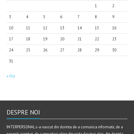
1
2
3
4
5
6
7
8
9
10
11
12
13
14
15
16
17
18
19
20
21
22
23
24
25
26
27
28
29
30
31
« Oct
DESPRE NOI
INTERPERSONAL s-a nascut din dorinta de a comunica informatii, de a
povesti aventuri, de a impartasi clipe din viata dar mai ales, din dorinta