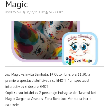
Magic
WELLBEING
POSTED ON
12/10/2017
BY
DANA PREDU
RETETE INCERCATE
EVENIMENTE
CARTI
CONTACT
Juxi Magic va invita Sambata, 14 Octombrie, ora 11.30, la
premiera spectacolului “Livada cu EMOTII”, un spectacol
interactiv cu si despre EMOTII.
Copiii se vor intalni cu 2 personaje indragite din Taramul Juxi
Magic: Gargarita Vesela si Zana Buna Juxi. Vor pleca intr-o
calatorie