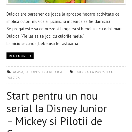
Dulcica are partener de joaca la aproape fiecare activitate ce
implica culori, muzica si jucarii...si incearca sa fie darnica:)
Se pregateste sa coloreze si langa ea si bebelusa cu ochii mari:
Dulcica: "-Te las sa te joci cu culorile mele."
La nicio secunda, bebelusa le rastoarna
READ MORE
ACASA
,
LA POVESTI CU DULCICA
DULCICA
,
LA POVESTI CU
DULCICA
Start pentru un nou
serial la Disney Junior
– Mickey si Pilotii de