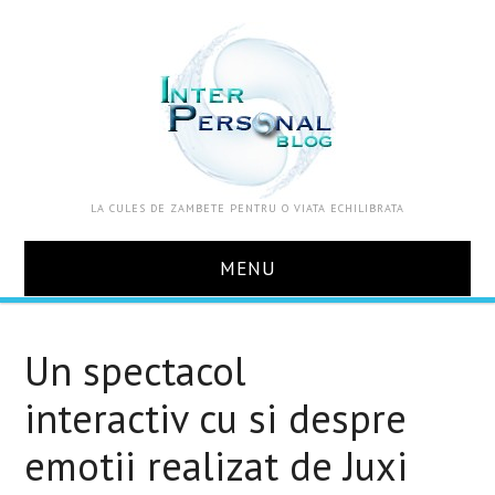
LA CULES DE ZAMBETE PENTRU O VIATA ECHILIBRATA
MENU
ACASA
Un spectacol
DESPRE MINE
interactiv cu si despre
ZOOM IN VIATA
emotii realizat de Juxi