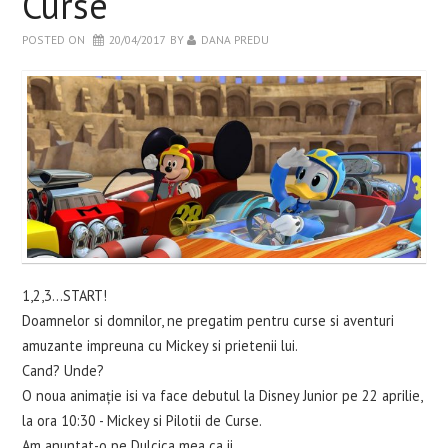
Curse
POSTED ON
20/04/2017
BY
DANA PREDU
1,2,3...START!
Doamnelor si domnilor, ne pregatim pentru curse si aventuri
amuzante impreuna cu Mickey si prietenii lui.
Cand? Unde?
O noua animație isi va face debutul la Disney Junior pe 22 aprilie,
la ora 10:30 - Mickey si Pilotii de Curse.
Am anuntat-o pe Dulcica mea ca ii