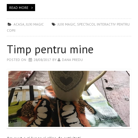
READ MORE
ACASA
,
JUXI MAGIC
JUXI MAGIC
,
SPECTACOL INTERACTIV PENTRU
COPII
Timp pentru mine
POSTED ON
28/08/2017
BY
DANA PREDU