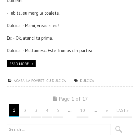
Dulcelei:
- Iubita, eu merg la toaleta.
Dulcica: - Mami, vreau si eu!
Eu: - Ok, atunci tu prima.
Dulcica: - Multumesc. Este frumos din partea
READ MORE
ACASA
,
LA POVESTI CU DULCICA
DULCICA
Page 1 of 17
1
...
...
2
3
4
5
10
»
LAST »