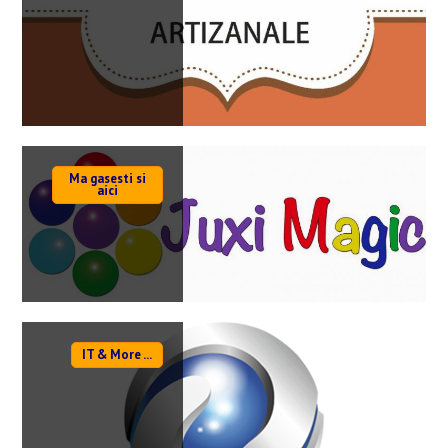
Ma gasesti si
aici
IT & More ...