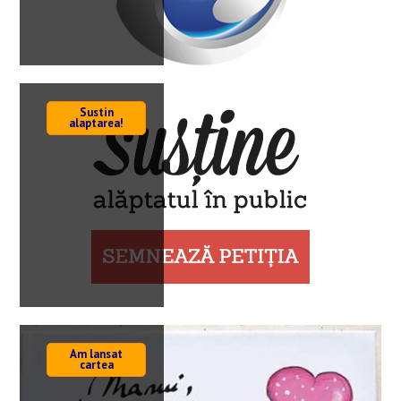
Sustin
alaptarea!
Am lansat
cartea