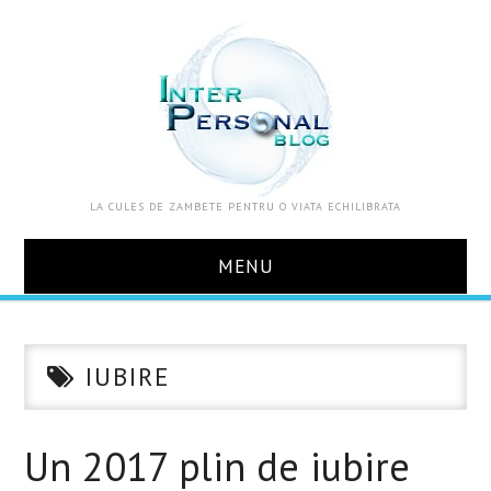
LA CULES DE ZAMBETE PENTRU O VIATA ECHILIBRATA
MENU
ACASA
IUBIRE
DESPRE MINE
ZOOM IN VIATA
Un 2017 plin de iubire