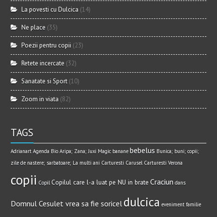
La povesti cu Dulcica
(14)
Ne place
(35)
Poezii pentru copii
(23)
Retete incercate
(32)
Sanatate si Sport
(10)
Zoom in viata
(82)
TAGS
bebelus
Adrianart
Agenda Bio
Aripa; Zana; Juxi Magic
banane
Bunica; buni; copii;
zile de nastere; sarbatoare; La multi ani
Carturesti Carusel
Carturesti Verona
copii
Craciun
Copilul care l-a luat pe NU in brate
Copil
dans
dulcica
Domnul Cesulet vrea sa fie soricel
eveniment
familie