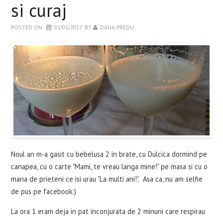
si curaj
WELLBEING
POSTED ON
01/01/2017
BY
DANA PREDU
RETETE INCERCATE
EVENIMENTE
CARTI
CONTACT
Noul an m-a gasit cu bebelusa 2 in brate, cu Dulcica dormind pe
canapea, cu o carte "Mami, te vreau langa mine!" pe masa si cu o
mana de prieteni ce isi urau "La multi ani!". Asa ca, nu am selfie
de pus pe facebook:)
La ora 1 eram deja in pat inconjurata de 2 minuni care respirau