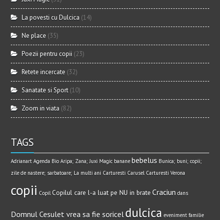
La povesti cu Dulcica
(14)
Ne place
(35)
Poezii pentru copii
(23)
Retete incercate
(32)
Sanatate si Sport
(10)
Zoom in viata
(82)
TAGS
bebelus
Adrianart
Agenda Bio
Aripa; Zana; Juxi Magic
banane
Bunica; buni; copii;
zile de nastere; sarbatoare; La multi ani
Carturesti Carusel
Carturesti Verona
copii
Craciun
Copilul care l-a luat pe NU in brate
Copil
dans
dulcica
Domnul Cesulet vrea sa fie soricel
eveniment
familie