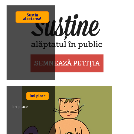
Sustin
alaptarea!
Imi place
Imi place