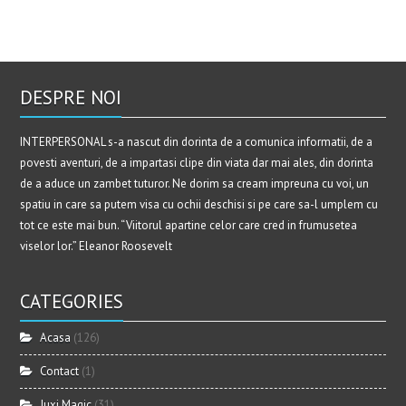
DESPRE NOI
INTERPERSONAL s-a nascut din dorinta de a comunica informatii, de a
povesti aventuri, de a impartasi clipe din viata dar mai ales, din dorinta
de a aduce un zambet tuturor. Ne dorim sa cream impreuna cu voi, un
spatiu in care sa putem visa cu ochii deschisi si pe care sa-l umplem cu
tot ce este mai bun. “Viitorul apartine celor care cred in frumusetea
viselor lor.” Eleanor Roosevelt
CATEGORIES
Acasa
(126)
Contact
(1)
Juxi Magic
(31)