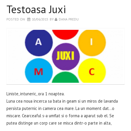
WELLBEING
Testoasa Juxi
POSTED ON
10/06/2015
BY
DANA PREDU
RETETE INCERCATE
EVENIMENTE
CARTI
CONTACT
Liniste, intuneric, ora 1 noaptea.
Luna cea noua incerca sa bata in geam si un miros de lavanda
persista puternic in camera cea mare. La un moment dat...o
miscare. Cearceaful s-a umflat si o forma a aparut sub el. Se
putea distinge un corp care se misca dintr-o parte in alta,