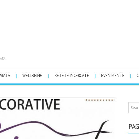
ATA
VIATA
WELLBEING
RETETE INCERCATE
EVENIMENTE
C
PAG