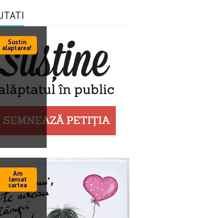
UTATI
Sustin
alaptarea!
Am
lansat
cartea