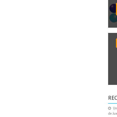
RE
Un
de Ju