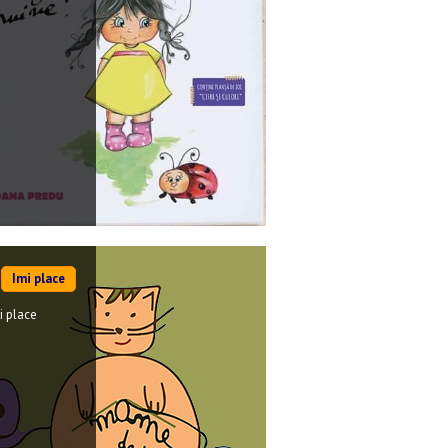
Imi place
i place