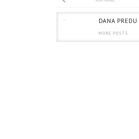
o
t
r
JUXI MAGIC
k
DANA PREDU
MORE POSTS