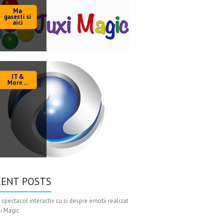
Ma
gasesti si
aici
IT &
More ...
CENT POSTS
 spectacol interactiv cu si despre emotii realizat
xi Magic