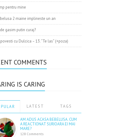
mp pentru mine
belusa 2 maine implineste un an
de gasim putin curaj?
 povesti cu Dulcica – 13. “Te las” (+poza)
CENT COMMENTS
RING IS CARING
LATEST
TAGS
OPULAR
AM ADUS ACASA BEBELUSA. CUM
A REACTIONAT SURIOARA EI MAI
MARE?
128 Comments