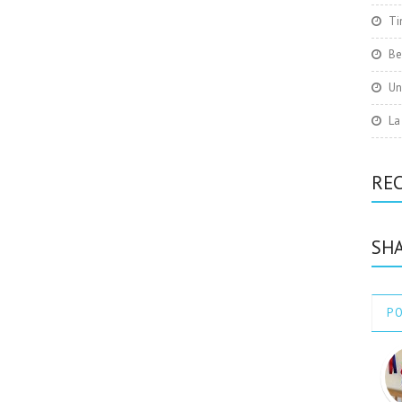
Ti
Be
Un
La
RE
SHA
P