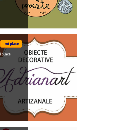
Imi place
i place