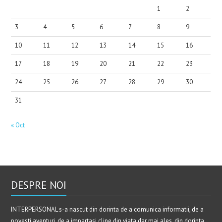
1
2
3
4
5
6
7
8
9
10
11
12
13
14
15
16
17
18
19
20
21
22
23
24
25
26
27
28
29
30
31
« Oct
DESPRE NOI
INTERPERSONAL s-a nascut din dorinta de a comunica informatii, de a
povesti aventuri, de a impartasi clipe din viata dar mai ales, din dorinta