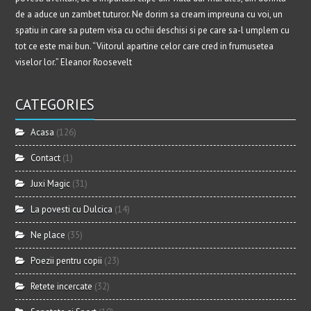
de a aduce un zambet tuturor. Ne dorim sa cream impreuna cu voi, un
spatiu in care sa putem visa cu ochii deschisi si pe care sa-l umplem cu
tot ce este mai bun. “Viitorul apartine celor care cred in frumusetea
viselor lor.” Eleanor Roosevelt
CATEGORIES
Acasa
(126)
Contact
(1)
Juxi Magic
(31)
La povesti cu Dulcica
(14)
Ne place
(35)
Poezii pentru copii
(23)
Retete incercate
(32)