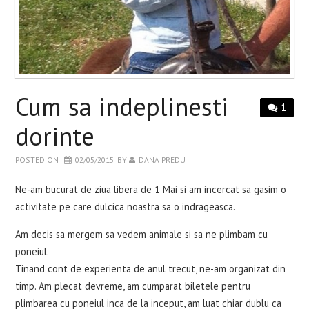
WELLBEING
RETETE INCERCATE
EVENIMENTE
Cum sa indeplinesti
1
CARTI
dorinte
POSTED ON
02/05/2015
BY
DANA PREDU
CONTACT
Ne-am bucurat de ziua libera de 1 Mai si am incercat sa gasim o
activitate pe care dulcica noastra sa o indrageasca.
Am decis sa mergem sa vedem animale si sa ne plimbam cu
poneiul.
Tinand cont de experienta de anul trecut, ne-am organizat din
timp. Am plecat devreme, am cumparat biletele pentru
plimbarea cu poneiul inca de la inceput, am luat chiar dublu ca