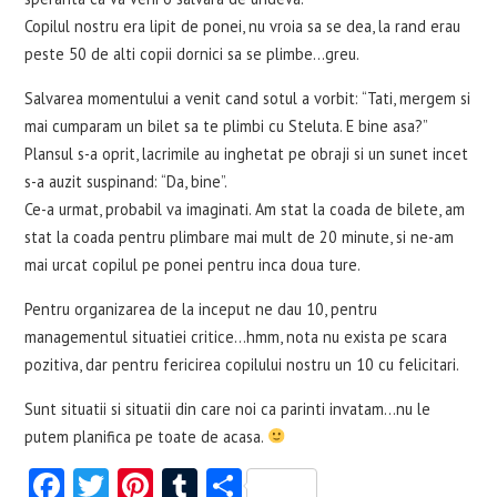
Copilul nostru era lipit de ponei, nu vroia sa se dea, la rand erau
peste 50 de alti copii dornici sa se plimbe…greu.
Salvarea momentului a venit cand sotul a vorbit: “Tati, mergem si
mai cumparam un bilet sa te plimbi cu Steluta. E bine asa?”
Plansul s-a oprit, lacrimile au inghetat pe obraji si un sunet incet
s-a auzit suspinand: “Da, bine”.
Ce-a urmat, probabil va imaginati. Am stat la coada de bilete, am
stat la coada pentru plimbare mai mult de 20 minute, si ne-am
mai urcat copilul pe ponei pentru inca doua ture.
Pentru organizarea de la inceput ne dau 10, pentru
managementul situatiei critice…hmm, nota nu exista pe scara
pozitiva, dar pentru fericirea copilului nostru un 10 cu felicitari.
Sunt situatii si situatii din care noi ca parinti invatam…nu le
putem planifica pe toate de acasa.
Fa
T
Pi
T
S