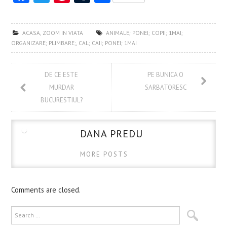
ce
w
nt
u
ha
b
itt
er
m
re
ACASA
,
ZOOM IN VIATA
ANIMALE; PONEI; COPII; 1MAI;
o
er
es
bl
ORGANIZARE; PLIMBARE;
,
CAL; CAII; PONEI; 1MAI
o
t
r
k
DE CE ESTE
PE BUNICA O
MURDAR
SARBATORESC
BUCURESTIUL?
DANA PREDU
MORE POSTS
Comments are closed.