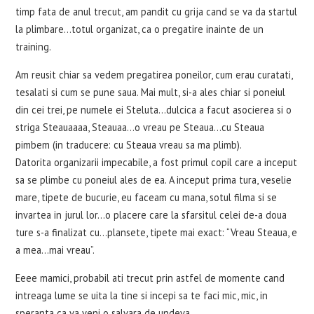
timp fata de anul trecut, am pandit cu grija cand se va da startul
la plimbare…totul organizat, ca o pregatire inainte de un
training.
Am reusit chiar sa vedem pregatirea poneilor, cum erau curatati,
tesalati si cum se pune saua. Mai mult, si-a ales chiar si poneiul
din cei trei, pe numele ei Steluta…dulcica a facut asocierea si o
striga Steauaaaa, Steauaa…o vreau pe Steaua…cu Steaua
pimbem (in traducere: cu Steaua vreau sa ma plimb).
Datorita organizarii impecabile, a fost primul copil care a inceput
sa se plimbe cu poneiul ales de ea. A inceput prima tura, veselie
mare, tipete de bucurie, eu faceam cu mana, sotul filma si se
invartea in jurul lor…o placere care la sfarsitul celei de-a doua
ture s-a finalizat cu…plansete, tipete mai exact: “Vreau Steaua, e
a mea…mai vreau”.
Eeee mamici, probabil ati trecut prin astfel de momente cand
intreaga lume se uita la tine si incepi sa te faci mic, mic, in
speranta ca va veni o salvara de undeva.