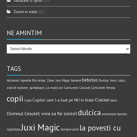
Sanatate si Sport
(10)
Zoom in viata
(82)
NE AMINTIM
TAGS
bebelus
Adrianart
Agenda Bio
Aripa; Zana; Juxi Magic
banane
Bunica; buni; copii;
zile de nastere; sarbatoare; La multi ani
Carturesti Carusel
Carturesti Verona
copii
Craciun
Copilul care l-a luat pe NU in brate
Copil
dans
dulcica
Domnul Cesulet vrea sa fie soricel
eveniment
familie
Juxi Magic
la povesti cu
inghetata
lansare carte