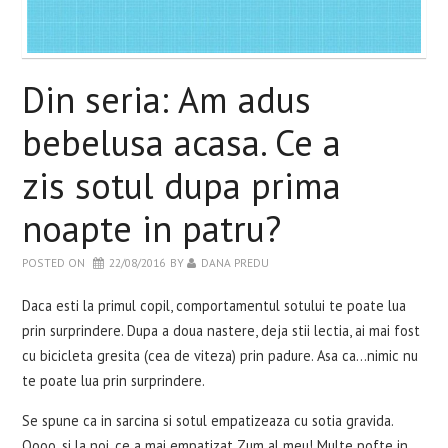
WELLBEING
RETETE INCERCATE
Din seria: Am adus
EVENIMENTE
bebelusa acasa. Ce a
zis sotul dupa prima
CARTI
noapte in patru?
CONTACT
POSTED ON
22/08/2016
BY
DANA PREDU
Daca esti la primul copil, comportamentul sotului te poate lua
prin surprindere. Dupa a doua nastere, deja stii lectia, ai mai fost
cu bicicleta gresita (cea de viteza) prin padure. Asa ca…nimic nu
te poate lua prin surprindere.
Se spune ca in sarcina si sotul empatizeaza cu sotia gravida.
Oooo, si la noi, ce a mai empatizat Zum al meu! Multe pofte in