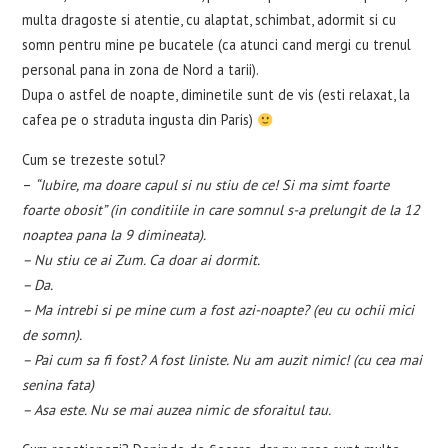
multa dragoste si atentie, cu alaptat, schimbat, adormit si cu
somn pentru mine pe bucatele (ca atunci cand mergi cu trenul
personal pana in zona de Nord a tarii).
Dupa o astfel de noapte, diminetile sunt de vis (esti relaxat, la
cafea pe o straduta ingusta din Paris)
Cum se trezeste sotul?
–
“Iubire, ma doare capul si nu stiu de ce! Si ma simt foarte
foarte obosit” (in conditiile in care somnul s-a prelungit de la 12
noaptea pana la 9 dimineata).
– Nu stiu ce ai Zum. Ca doar ai dormit.
– Da.
– Ma intrebi si pe mine cum a fost azi-noapte? (eu cu ochii mici
de somn).
– Pai cum sa fi fost? A fost liniste. Nu am auzit nimic! (cu cea mai
senina fata)
– Asa este. Nu se mai auzea nimic de sforaitul tau.