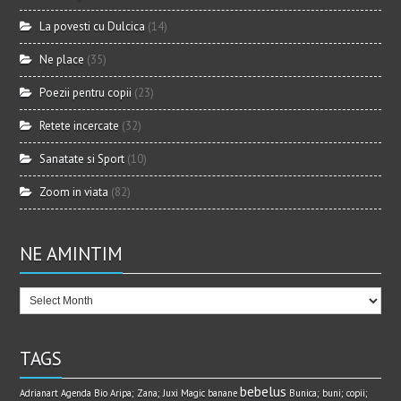
La povesti cu Dulcica
(14)
Ne place
(35)
Poezii pentru copii
(23)
Retete incercate
(32)
Sanatate si Sport
(10)
Zoom in viata
(82)
NE AMINTIM
TAGS
bebelus
Adrianart
Agenda Bio
Aripa; Zana; Juxi Magic
banane
Bunica; buni; copii;