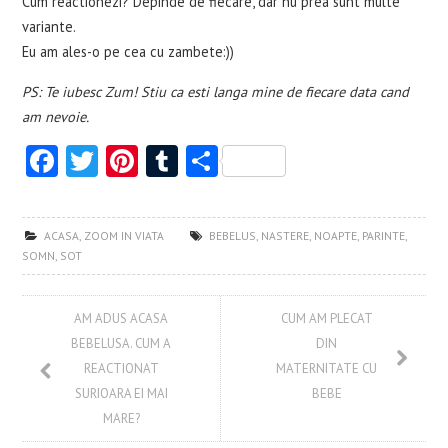
Cum reactionezi? Depinde de fiecare, dar nu prea sunt multe
variante.
Eu am ales-o pe cea cu zambete:))
PS: Te iubesc Zum! Stiu ca esti langa mine de fiecare data cand
am nevoie.
Fa
T
Pi
T
S
ce
w
nt
u
ha
b
itt
er
m
re
ACASA
,
ZOOM IN VIATA
BEBELUS
,
NASTERE
,
NOAPTE
,
PARINTE
,
o
er
es
bl
SOMN
,
SOT
o
t
r
k
AM ADUS ACASA
CUM AM PLECAT
BEBELUSA. CUM A
DIN
REACTIONAT
MATERNITATE CU
SURIOARA EI MAI
BEBE
MARE?