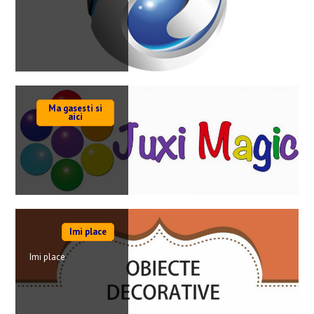
Ma gasesti si
aici
Imi place
Imi place