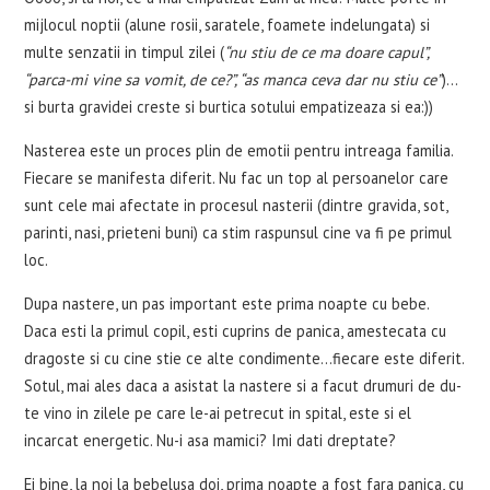
mijlocul noptii (alune rosii, saratele, foamete indelungata) si
multe senzatii in timpul zilei (
“nu stiu de ce ma doare capul”,
“parca-mi vine sa vomit, de ce?”, “as manca ceva dar nu stiu ce”
)…
si burta gravidei creste si burtica sotului empatizeaza si ea:))
Nasterea este un proces plin de emotii pentru intreaga familia.
Fiecare se manifesta diferit. Nu fac un top al persoanelor care
sunt cele mai afectate in procesul nasterii (dintre gravida, sot,
parinti, nasi, prieteni buni) ca stim raspunsul cine va fi pe primul
loc.
Dupa nastere, un pas important este prima noapte cu bebe.
Daca esti la primul copil, esti cuprins de panica, amestecata cu
dragoste si cu cine stie ce alte condimente…fiecare este diferit.
Sotul, mai ales daca a asistat la nastere si a facut drumuri de du-
te vino in zilele pe care le-ai petrecut in spital, este si el
incarcat energetic. Nu-i asa mamici? Imi dati dreptate?
Ei bine, la noi la bebelusa doi, prima noapte a fost fara panica, cu