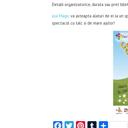
Detalii organizatorice, durata sau pret bile
Juxi Magic
va asteapta alaturi de ei la un s
spectacol cu talc si de mare ajutor!
Fa
T
Pi
T
S