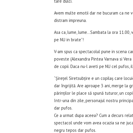
tare dulci.
Avem multe emotii dar ne bucuram ca ne vom
distram impreuna.
Asa ca, lume, lume…Sambata la ora 11.00, v
pe NU in brate”!
V-am spus ca spectacolul pune in scena ca
poveste (Alexandra Pintea Varnava si Vera 
de copii. Daca nu-l aveti pe NU cel pufos, i
“Șirețel Siretsubțire e un copilaș care locu
dar îngrijită. Are aproape 3 ani, merge la gră
părinților le place să spună tuturor, un copi
Intr-una din zile, personajul nostru princi
dar pufos.
Ce a urmat dupa aceea? Cum a decurs relatia
spectacol unde vom avea ocazia sa ne jucam
negru tepos dar pufos.