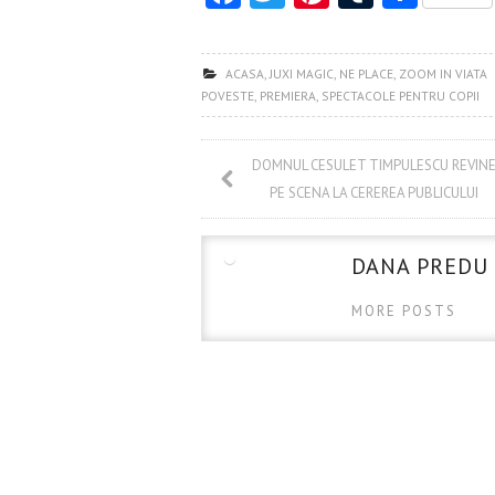
ce
w
nt
u
ha
b
itt
er
m
re
ACASA
,
JUXI MAGIC
,
NE PLACE
,
ZOOM IN VIATA
o
er
es
bl
POVESTE
,
PREMIERA
,
SPECTACOLE PENTRU COPII
o
t
r
k
DOMNUL CESULET TIMPULESCU REVIN
PE SCENA LA CEREREA PUBLICULUI
DANA PREDU
MORE POSTS