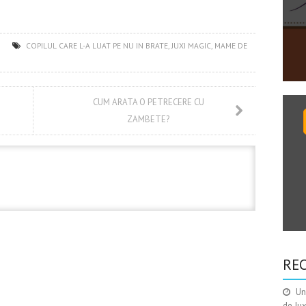
COPILUL CARE L-A LUAT PE NU IN BRATE
,
JUXI MAGIC
,
MAME DE
E
CUM ARATA O PETRECERE CU
ZAMBETE?
RE
Un
de Ju