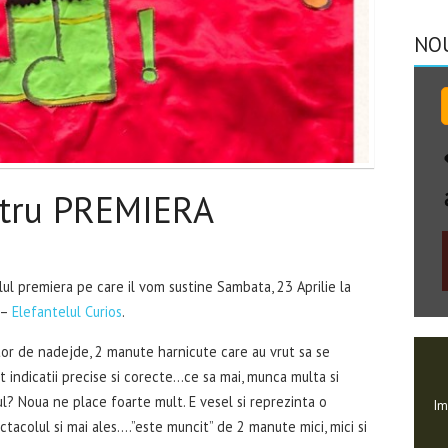
NO
ntru PREMIERA
l premiera pe care il vom sustine Sambata, 23 Aprilie la
 –
Elefantelul Curios
.
utor de nadejde, 2 manute harnicute care au vrut sa se
dat indicatii precise si corecte…ce sa mai, munca multa si
l? Noua ne place foarte mult. E vesel si reprezinta o
Im
tacolul si mai ales….”este muncit” de 2 manute mici, mici si