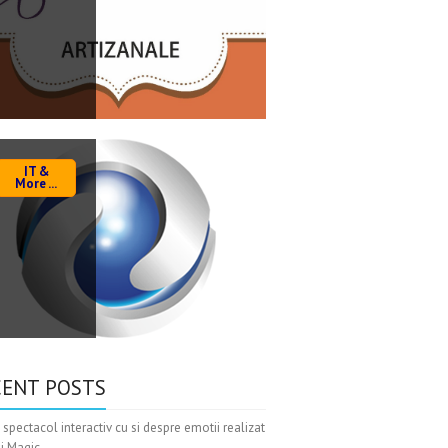
IT &
More ...
CENT POSTS
 spectacol interactiv cu si despre emotii realizat
xi Magic