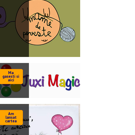
Ma
gasesti si
aici
Am
lansat
cartea