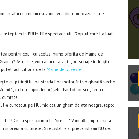
 intalni cu cei mici si vom avea din nou ocazia sa ne
a asteptam la PREMIERA spectacolului “Copilul care l-a luat
rtea pentru copii cu acelasi nume oferita de Mame de
Grama)? Asa este, vom aduce la viata, personaje indragite
l puteti achizitiona de la
Mame de poveste
.
iește cu părinții lui pe strada Bocancilor, într-o gheată veche
diniță, ca toți copiii din orășelul Pantofilor și e, ceea ce
l cuminte.”
pal l-a cunoscut pe NU, mic cat un ghem de ata neagra, tepos
 lor? Ce au spus parintii lui Siretel? Vom afla impreuna la
 impreuna cu Siretel Siretsubtire si prietenul sau NU cel