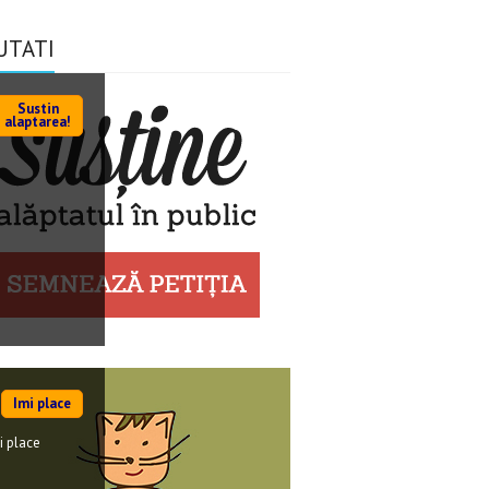
UTATI
Sustin
alaptarea!
Imi place
i place