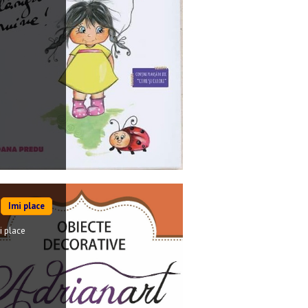
Imi place
i place