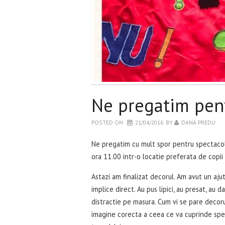
Ne pregatim pe
POSTED ON
21/04/2016
BY
DANA PREDU
Ne pregatim cu mult spor pentru spectacolu
ora 11.00 intr-o locatie preferata de copii
Astazi am finalizat decorul. Am avut un aj
implice direct. Au pus lipici, au presat, au 
distractie pe masura. Cum vi se pare decoru
imagine corecta a ceea ce va cuprinde spec