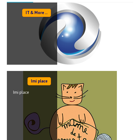
IT & More ...
Imi place
Imi place