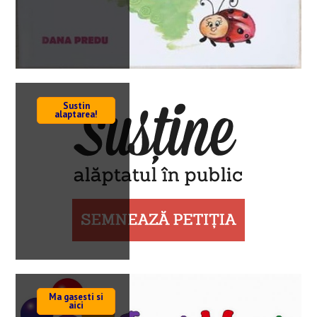
Sustin
alaptarea!
Ma gasesti si
aici