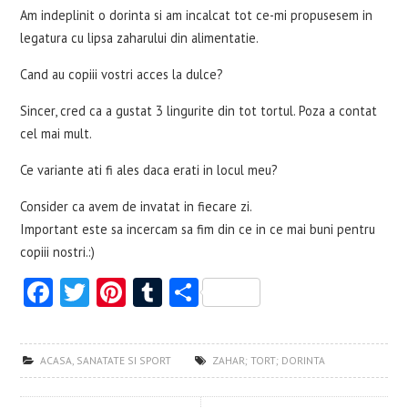
Am indeplinit o dorinta si am incalcat tot ce-mi propusesem in
legatura cu lipsa zaharului din alimentatie.
Cand au copiii vostri acces la dulce?
Sincer, cred ca a gustat 3 lingurite din tot tortul. Poza a contat
cel mai mult.
Ce variante ati fi ales daca erati in locul meu?
Consider ca avem de invatat in fiecare zi.
Important este sa incercam sa fim din ce in ce mai buni pentru
copiii nostri.:)
Fa
T
Pi
T
S
ce
w
nt
u
ha
b
itt
er
m
re
ACASA
,
SANATATE SI SPORT
ZAHAR; TORT; DORINTA
o
er
es
bl