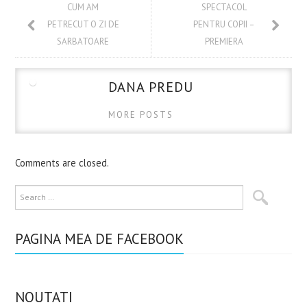
o
t
r
CUM AM
SPECTACOL
k
PETRECUT O ZI DE
PENTRU COPII –
SARBATOARE
PREMIERA
DANA PREDU
MORE POSTS
Comments are closed.
PAGINA MEA DE FACEBOOK
NOUTATI