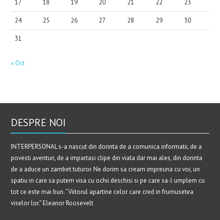
17
18
19
20
21
22
23
24
25
26
27
28
29
30
31
« Oct
DESPRE NOI
INTERPERSONAL s-a nascut din dorinta de a comunica informatii, de a
povesti aventuri, de a impartasi clipe din viata dar mai ales, din dorinta
de a aduce un zambet tuturor. Ne dorim sa cream impreuna cu voi, un
spatiu in care sa putem visa cu ochii deschisi si pe care sa-l umplem cu
tot ce este mai bun. “Viitorul apartine celor care cred in frumusetea
viselor lor.” Eleanor Roosevelt