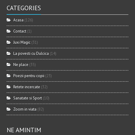
CATEGORIES
Acasa
(126)
Contact
(1)
Juxi Magic
(31)
La povesti cu Dulcica
(14)
Ne place
(35)
Poezii pentru copii
(23)
Retete incercate
(32)
Sanatate si Sport
(10)
Zoom in viata
(82)
NE AMINTIM