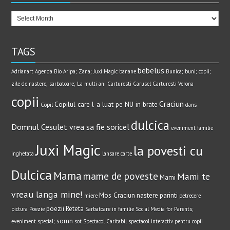
TAGS
bebelus
Adrianart
Agenda Bio
Aripa; Zana; Juxi Magic
banane
Bunica; buni; copii;
zile de nastere; sarbatoare; La multi ani
Carturesti Carusel
Carturesti Verona
copii
Craciun
Copilul care l-a luat pe NU in brate
Copil
dans
dulcica
Domnul Cesulet vrea sa fie soricel
eveniment
familie
Juxi Magic
la povesti cu
inghetata
lansare carte
Dulcica
Mama
mame de poveste
Mami te
Mami
vreau langa mine!
Mos Craciun
nastere
parinti
miere
petrecere
poezii
Reteta
pictura
Poezie
Sarbatoare in familie
Social Media for Parents;
somn
eveniment special;
sot
Spectacol Caritabil
spectacol interactiv pentru copii