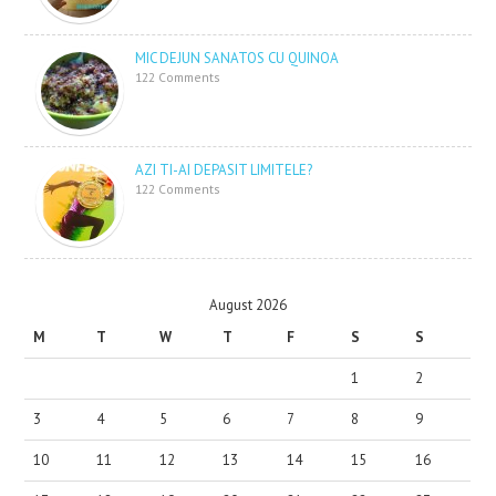
MIC DEJUN SANATOS CU QUINOA
122 Comments
AZI TI-AI DEPASIT LIMITELE?
122 Comments
August 2026
M
T
W
T
F
S
S
1
2
3
4
5
6
7
8
9
10
11
12
13
14
15
16