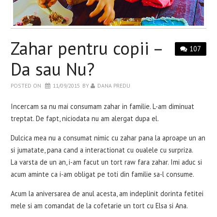
WELLBEING
RETETE INCERCATE
Zahar pentru copii –
107
EVENIMENTE
Da sau Nu?
POSTED ON
11/09/2015
BY
DANA PREDU
CARTI
Incercam sa nu mai consumam zahar in familie. L-am diminuat
CONTACT
treptat. De fapt, niciodata nu am alergat dupa el.
Dulcica mea nu a consumat nimic cu zahar pana la aproape un an
si jumatate, pana cand a interactionat cu oualele cu surpriza.
La varsta de un an, i-am facut un tort raw fara zahar. Imi aduc si
acum aminte ca i-am obligat pe toti din familie sa-l consume.
Acum la aniversarea de anul acesta, am indeplinit dorinta fetitei
mele si am comandat de la cofetarie un tort cu Elsa si Ana.